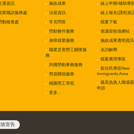
交通資訊
施政成果
線上申辦/補助專
就業職訓服務處
法規資訊
線上報名(課程資訊
勞動檢查處
常見問答
檔案下載
勞動條件服務
會議室租借網站
身障就業服務
施政成果透明資訊
職業災害勞工關懷服
名詞解釋
務
檔案應用專區
跨國勞動事務服務
新住民專區New
Immigrants Area
勞資關係服務
最高負責人職場霸
桃園勞工學苑
申訴
更多...
開放宣告