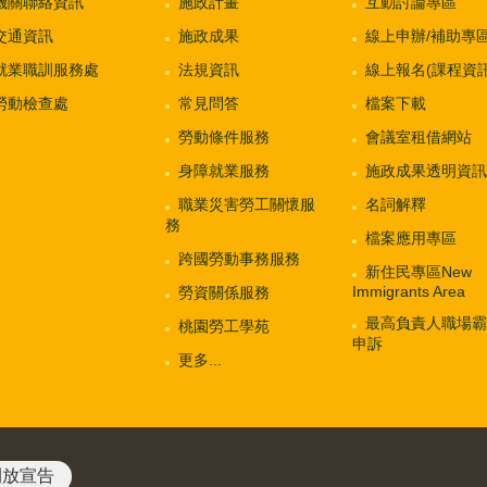
機關聯絡資訊
施政計畫
互動討論專區
交通資訊
施政成果
線上申辦/補助專
就業職訓服務處
法規資訊
線上報名(課程資訊
勞動檢查處
常見問答
檔案下載
勞動條件服務
會議室租借網站
身障就業服務
施政成果透明資訊
職業災害勞工關懷服
名詞解釋
務
檔案應用專區
跨國勞動事務服務
新住民專區New
Immigrants Area
勞資關係服務
最高負責人職場霸
桃園勞工學苑
申訴
更多...
開放宣告