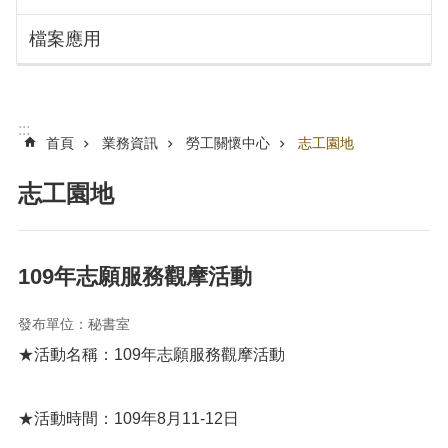
搜
訊
檔案應用
息
尋
公
告
認
:::
識
首頁
業務資訊
勞工關懷中心
志工園地
勞
動
志工園地
局
機
關
109年志願服務觀摩活動
通
訊
發布單位：秘書室
錄
★活動名稱：109年志願服務觀摩活動
業
務
資
★活動時間：109年8月11-12日
訊