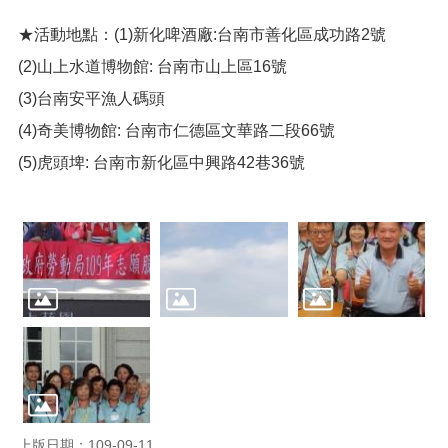
便
★活動地點：(1)新化啤酒廠:台南市善化區成功路2號
民
服
(2)山上水道博物館: 台南市山上區16號
務
(3)台南安平漁人碼頭
政
(4)奇美博物館: 台南市仁德區文華路二段66號
府
資
(5)虎頭埤: 台南市新化區中興路42巷36號
訊
公
開
檔
案
應
用
回
首
頁
上版日期：109-09-11