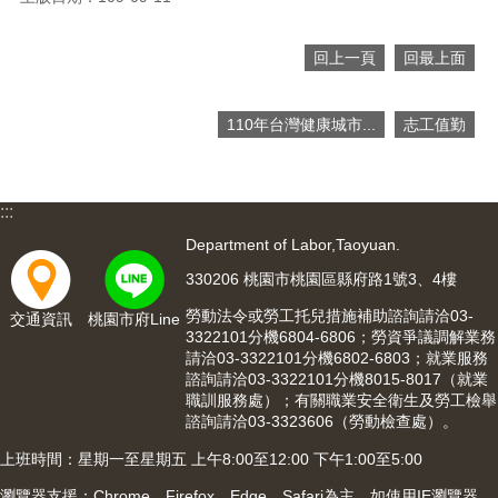
網
站
導
回上一頁
回最上面
覽
市
110年台灣健康城市...
志工值勤
政
信
箱
:::
常
Department of Labor,Taoyuan.
見
問
330206 桃園市桃園區縣府路1號3、4樓
題
勞動法令或勞工托兒措施補助諮詢請洽03-
交通資訊
桃園市府Line
3322101分機6804-6806；勞資爭議調解業務
桃
請洽03-3322101分機6802-6803；就業服務
園
諮詢請洽03-3322101分機8015-8017（就業
市
職訓服務處）；有關職業安全衛生及勞工檢舉
入
諮詢請洽03-3323606（勞動檢查處）。
口
網
上班時間：星期一至星期五 上午8:00至12:00 下午1:00至5:00
站
瀏覽器支援：Chrome、Firefox、Edge、Safari為主，如使用IE瀏覽器