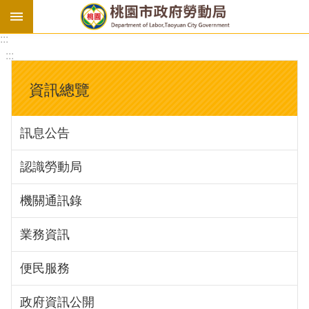
:::
勞
:::
基
法
資訊總覽
勞
資
訊息公告
會
議
認識勞動局
庇
護
機關通訊錄
工
場
業務資訊
進
便民服務
階
政府資訊公開