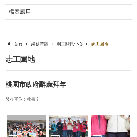
搜
訊
檔案應用
息
尋
公
告
認
:::
識
首頁
業務資訊
勞工關懷中心
志工園地
勞
動
志工園地
局
機
關
桃園市政府辭歲拜年
通
訊
發布單位：秘書室
錄
業
務
資
訊