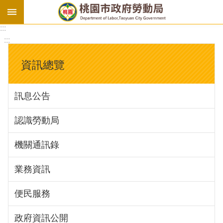
:::
勞
:::
基
法
資訊總覽
勞
資
訊息公告
會
議
認識勞動局
庇
護
機關通訊錄
工
場
業務資訊
進
便民服務
階
政府資訊公開