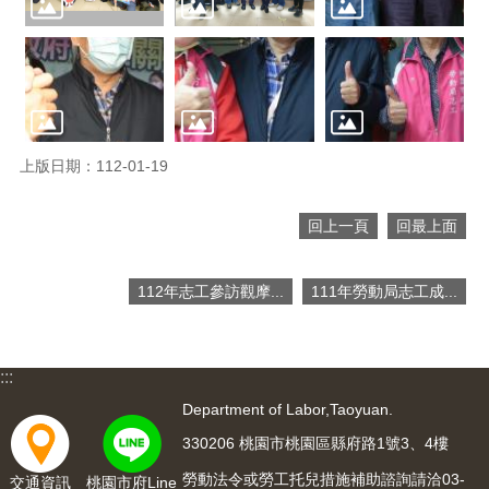
便
民
服
務
政
府
上版日期：112-01-19
資
訊
公
回上一頁
回最上面
開
檔
112年志工參訪觀摩...
111年勞動局志工成...
案
應
用
:::
回
Department of Labor,Taoyuan.
首
330206 桃園市桃園區縣府路1號3、4樓
頁
勞動法令或勞工托兒措施補助諮詢請洽03-
交通資訊
桃園市府Line