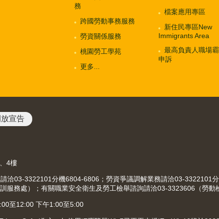
務
檔案應用專區
跨國勞動事務服務
新住民專區New
Immigrants Area
勞資關係服務
最高負責人職場霸
桃園勞工學苑
申訴
更多...
開放宣告
3、4樓
-3322101分機6804-6806；勞資爭議調解業務請洽03-3322101分
（就業職訓服務處）；有關職業安全衛生及勞工檢舉諮詢請洽03-3323606（勞
12:00 下午1:00至5:00