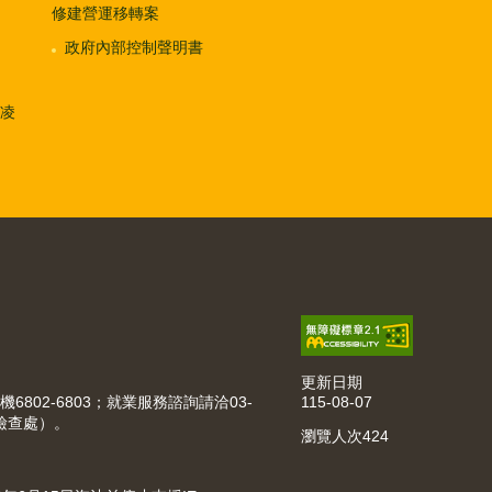
修建營運移轉案
政府內部控制聲明書
凌
更新日期
115-08-07
機6802-6803；就業服務諮詢請洽03-
動檢查處）。
瀏覽人次
424