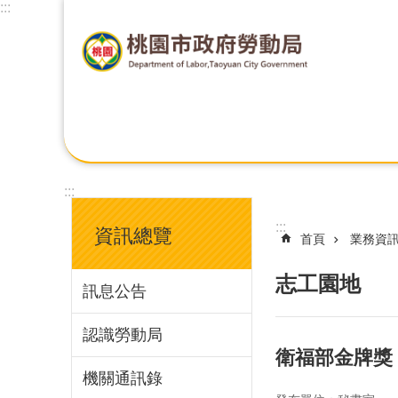
:::
:::
:::
資訊總覽
首頁
業務資
志工園地
訊息公告
認識勞動局
衛福部金牌獎
機關通訊錄