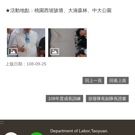
便
★活動地點：桃園西坡陂塘、大湳森林、中大公園
民
服
務
政
府
資
訊
公
上版日期：108-09-25
開
檔
回上一頁
回最上面
案
應
用
108年度成長訓練
頒發隊長副隊長證書
回
首
:::
頁
Department of Labor,Taoyuan.