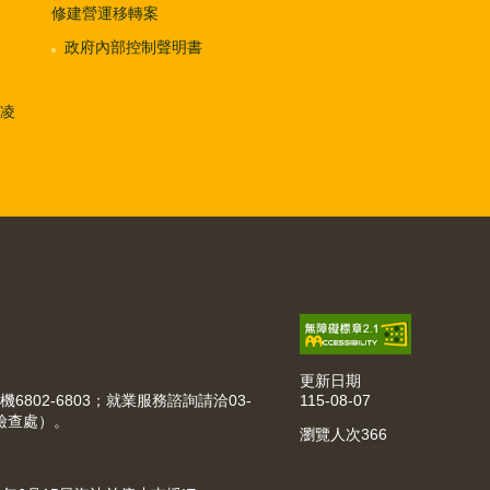
修建營運移轉案
政府內部控制聲明書
凌
更新日期
115-08-07
機6802-6803；就業服務諮詢請洽03-
動檢查處）。
瀏覽人次
366