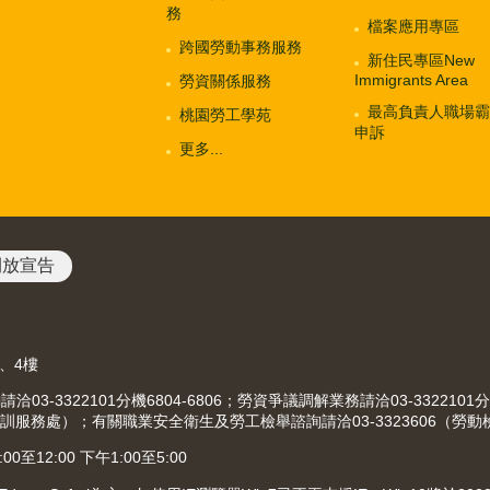
務
檔案應用專區
跨國勞動事務服務
新住民專區New
Immigrants Area
勞資關係服務
最高負責人職場霸
桃園勞工學苑
申訴
更多...
開放宣告
3、4樓
-3322101分機6804-6806；勞資爭議調解業務請洽03-3322101分
（就業職訓服務處）；有關職業安全衛生及勞工檢舉諮詢請洽03-3323606（勞
12:00 下午1:00至5:00