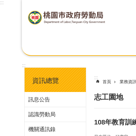
:::
:::
:::
資訊總覽
首頁
業務資
志工園地
訊息公告
認識勞動局
108年教育訓
機關通訊錄