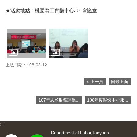
便
★活動地點：桃園勞工育樂中心301會議室
民
服
務
政
府
資
訊
公
上版日期：108-03-12
開
檔
回上一頁
回最上面
案
應
用
107年志願服務評鑑...
108年度關懷中心服...
回
首
:::
頁
Department of Labor,Taoyuan.