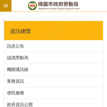
:::
勞
:::
基
法
資訊總覽
勞
資
訊息公告
會
議
認識勞動局
庇
護
機關通訊錄
工
場
業務資訊
進
便民服務
階
政府資訊公開