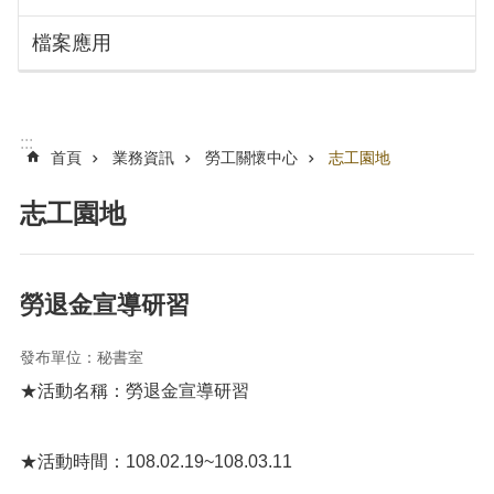
搜
訊
檔案應用
息
尋
公
告
認
:::
識
首頁
業務資訊
勞工關懷中心
志工園地
勞
動
志工園地
局
機
關
勞退金宣導研習
通
訊
發布單位：秘書室
錄
★活動名稱：勞退金宣導研習
業
務
資
★活動時間：108.02.19~108.03.11
訊