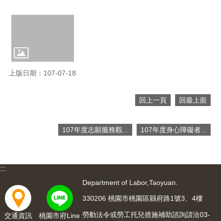
便
民
服
務
政
府
上版日期：107-07-18
資
訊
公
回上一頁
回最上面
開
檔
107年度志願服務觀...
107年度身心障礙者...
案
應
用
:::
回
Department of Labor,Taoyuan.
首
330206 桃園市桃園區縣府路1號3、4樓
頁
勞動法令或勞工托兒措施補助諮詢請洽03-
交通資訊
桃園市府Line