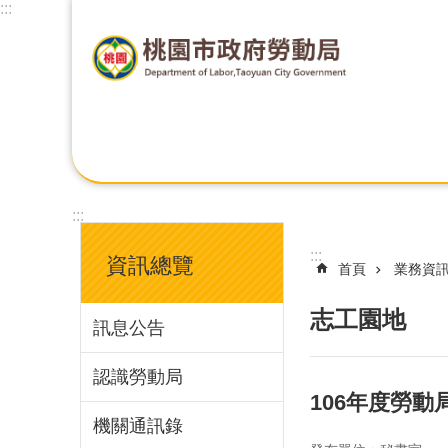
:::
:::
:::
資訊總覽
首頁
業務資
志工園地
訊息公告
認識勞動局
106年度勞
機關通訊錄