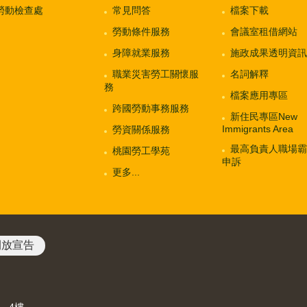
勞動檢查處
常見問答
檔案下載
勞動條件服務
會議室租借網站
身障就業服務
施政成果透明資訊
職業災害勞工關懷服
名詞解釋
務
檔案應用專區
跨國勞動事務服務
新住民專區New
Immigrants Area
勞資關係服務
最高負責人職場霸
桃園勞工學苑
申訴
更多...
開放宣告