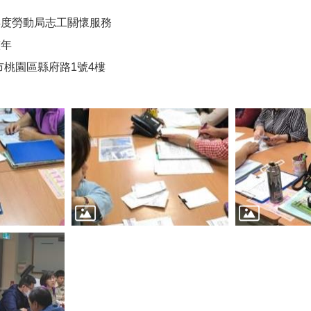
年度勞動局志工關懷服務
整年
桃園區縣府路1號4樓