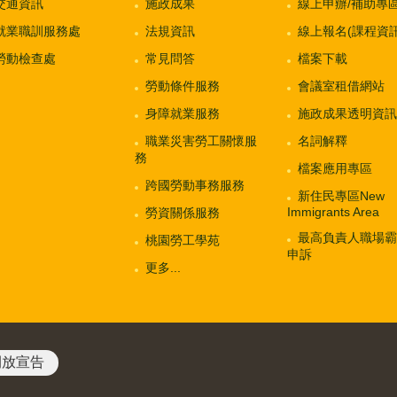
交通資訊
施政成果
線上申辦/補助專
就業職訓服務處
法規資訊
線上報名(課程資訊
勞動檢查處
常見問答
檔案下載
勞動條件服務
會議室租借網站
身障就業服務
施政成果透明資訊
職業災害勞工關懷服
名詞解釋
務
檔案應用專區
跨國勞動事務服務
新住民專區New
Immigrants Area
勞資關係服務
最高負責人職場霸
桃園勞工學苑
申訴
更多...
開放宣告