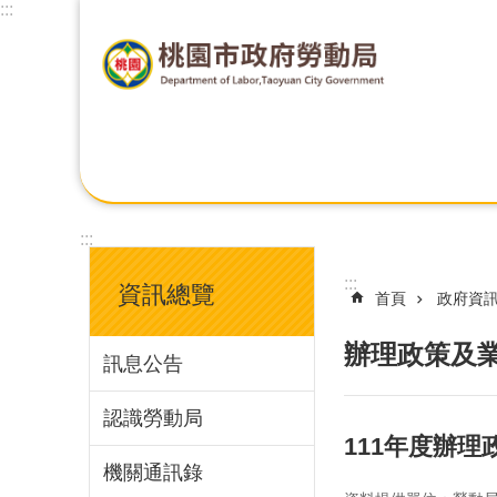
:::
:::
:::
資訊總覽
首頁
政府資
辦理政策及
訊息公告
認識勞動局
111年度辦
機關通訊錄