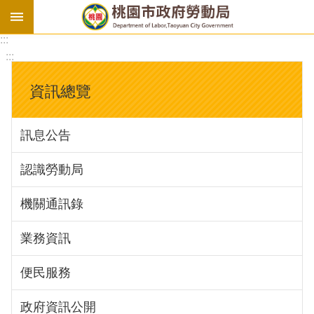
:::
勞
:::
基
法
資訊總覽
勞
資
訊息公告
會
議
認識勞動局
庇
護
機關通訊錄
工
場
業務資訊
進
便民服務
階
政府資訊公開