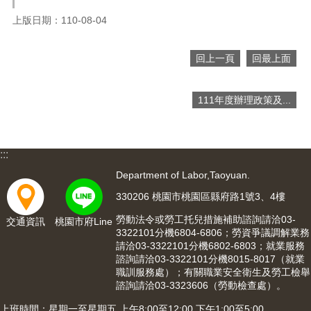
網
站
上版日期：110-08-04
導
覽
回上一頁
回最上面
市
政
信
111年度辦理政策及...
箱
常
:::
見
問
Department of Labor,Taoyuan.
題
330206 桃園市桃園區縣府路1號3、4樓
桃
勞動法令或勞工托兒措施補助諮詢請洽03-
交通資訊
桃園市府Line
園
3322101分機6804-6806；勞資爭議調解業務
市
請洽03-3322101分機6802-6803；就業服務
入
諮詢請洽03-3322101分機8015-8017（就業
口
職訓服務處）；有關職業安全衛生及勞工檢舉
網
諮詢請洽03-3323606（勞動檢查處）。
站
上班時間：星期一至星期五 上午8:00至12:00 下午1:00至5:00