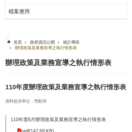
搜
訊
檔案應用
息
尋
公
告
認
:::
識
首頁
政府資訊公開
統計專區
勞
辦理政策及業務宣導之執行情形表
動
局
辦理政策及業務宣導之執行情形表
機
關
通
110年度辦理政策及業務宣導之執行情形表
訊
錄
資料提供單位：勞動局
業
務
110年度6月辦理政策及業務宣導之執行情形表
資
訊
pdf(147.69 KB)