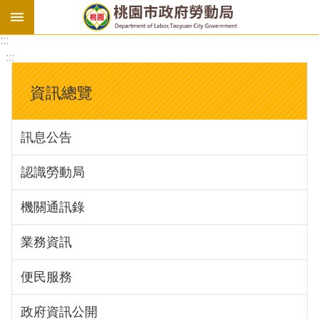
:::
勞
:::
基
法
資訊總覽
勞
資
訊息公告
會
議
認識勞動局
庇
護
機關通訊錄
工
場
業務資訊
進
便民服務
階
政府資訊公開