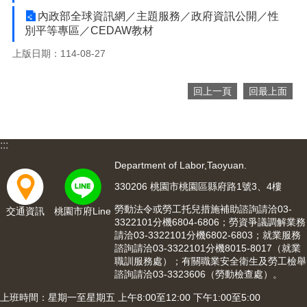
網
站
內政部全球資訊網／主題服務／政府資訊公開／性
導
別平等專區／CEDAW教材
覽
上版日期：114-08-27
市
政
回上一頁
回最上面
信
箱
常
:::
見
Department of Labor,Taoyuan.
問
題
330206 桃園市桃園區縣府路1號3、4樓
桃
勞動法令或勞工托兒措施補助諮詢請洽03-
交通資訊
桃園市府Line
3322101分機6804-6806；勞資爭議調解業務
園
請洽03-3322101分機6802-6803；就業服務
市
諮詢請洽03-3322101分機8015-8017（就業
入
職訓服務處）；有關職業安全衛生及勞工檢舉
口
諮詢請洽03-3323606（勞動檢查處）。
網
站
上班時間：星期一至星期五 上午8:00至12:00 下午1:00至5:00