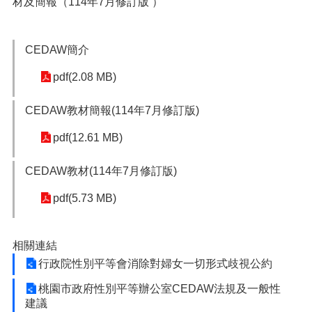
材及簡報（114年7月修訂版 ）
便
民
服
CEDAW簡介
務
pdf(2.08 MB)
政
府
CEDAW教材簡報(114年7月修訂版)
資
訊
pdf(12.61 MB)
公
開
CEDAW教材(114年7月修訂版)
檔
案
pdf(5.73 MB)
應
用
相關連結
回
行政院性別平等會消除對婦女一切形式歧視公約
首
頁
桃園市政府性別平等辦公室CEDAW法規及一般性
建議