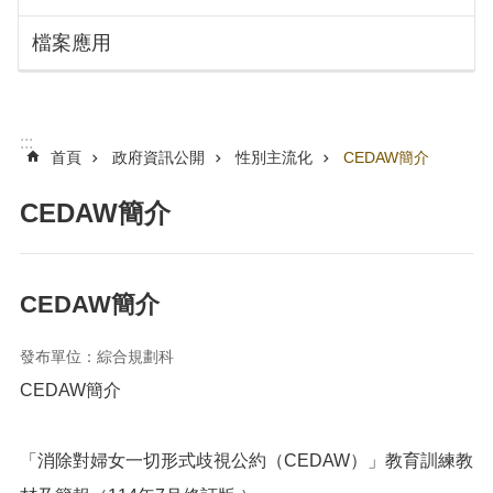
搜
訊
檔案應用
息
尋
公
告
認
:::
識
首頁
政府資訊公開
性別主流化
CEDAW簡介
勞
動
CEDAW簡介
局
機
關
CEDAW簡介
通
訊
發布單位：綜合規劃科
錄
CEDAW簡介
業
務
資
「消除對婦女一切形式歧視公約（CEDAW）」教育訓練教
訊