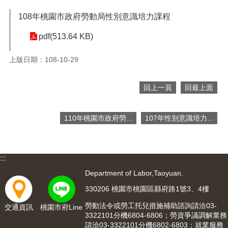
便
108年桃園市政府勞動局性別意識培力課程
民
服
pdf(513.64 KB)
務
上版日期：108-10-29
政
府
資
回上一頁
回最上面
訊
公
開
110年桃園市政府勞...
107年性別意識培力...
檔
案
應
:::
用
Department of Labor,Taoyuan.
回
330206 桃園市桃園區縣府路1號3、4樓
首
勞動法令或勞工托兒措施補助諮詢請洽03-
交通資訊
桃園市府Line
頁
3322101分機6804-6806；勞資爭議調解業務
請洽03-3322101分機6802-6803；就業服務