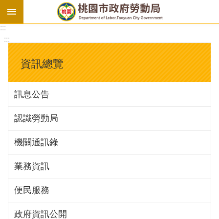
:::
勞
:::
基
法
資訊總覽
勞
資
訊息公告
會
議
認識勞動局
庇
護
機關通訊錄
工
場
業務資訊
進
便民服務
階
政府資訊公開