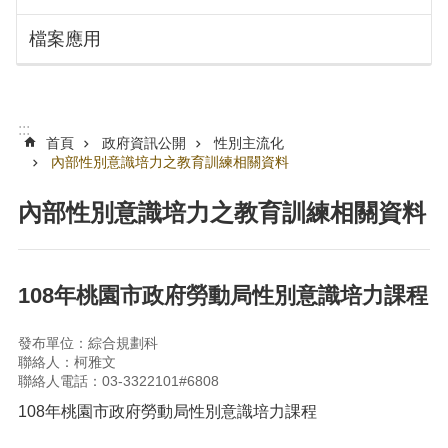
搜
訊
檔案應用
息
尋
公
告
認
:::
識
首頁
政府資訊公開
性別主流化
勞
內部性別意識培力之教育訓練相關資料
動
局
內部性別意識培力之教育訓練相關資料
機
關
通
108年桃園市政府勞動局性別意識培力課程
訊
錄
發布單位：綜合規劃科
聯絡人：柯雅文
業
聯絡人電話：03-3322101#6808
務
資
108年桃園市政府勞動局性別意識培力課程
訊