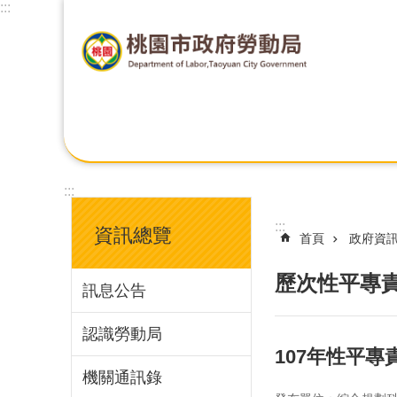
:::
:::
:::
資訊總覽
首頁
政府資
歷次性平專
訊息公告
認識勞動局
107年性平
機關通訊錄