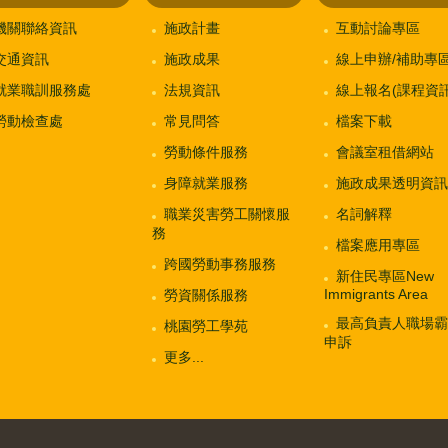
機關聯絡資訊
施政計畫
互動討論專區
交通資訊
施政成果
線上申辦/補助專
就業職訓服務處
法規資訊
線上報名(課程資訊
勞動檢查處
常見問答
檔案下載
勞動條件服務
會議室租借網站
身障就業服務
施政成果透明資訊
職業災害勞工關懷服
名詞解釋
務
檔案應用專區
跨國勞動事務服務
新住民專區New
Immigrants Area
勞資關係服務
最高負責人職場霸
桃園勞工學苑
申訴
更多...