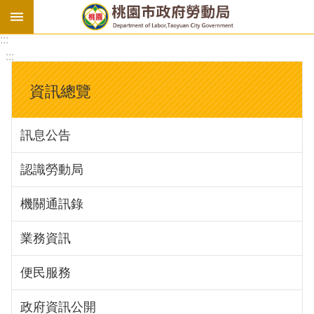
:::
勞
:::
基
法
資訊總覽
勞
資
訊息公告
會
議
認識勞動局
庇
護
機關通訊錄
工
場
業務資訊
進
便民服務
階
政府資訊公開