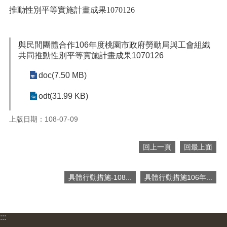
便
推動性別平等實施計畫成果1070126
民
服
務
與民間團體合作106年度桃園市政府勞動局與工會組織
共同推動性別平等實施計畫成果1070126
政
府
doc(7.50 MB)
資
訊
odt(31.99 KB)
公
開
上版日期：108-07-09
檔
案
回上一頁
回最上面
應
用
具體行動措施-108...
具體行動措施106年...
回
首
頁
:::