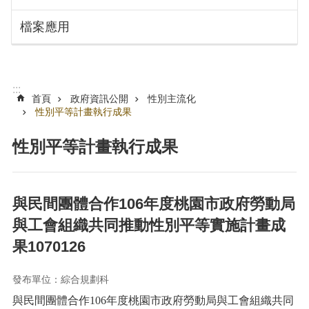
搜
訊
檔案應用
息
尋
公
告
認
:::
識
首頁
政府資訊公開
性別主流化
勞
性別平等計畫執行成果
動
局
性別平等計畫執行成果
機
關
通
與民間團體合作106年度桃園市政府勞動局
訊
與工會組織共同推動性別平等實施計畫成
錄
果1070126
業
務
發布單位：綜合規劃科
資
訊
與民間團體合作106年度桃園市政府勞動局與工會組織共同