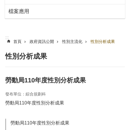
搜
訊
檔案應用
息
尋
公
告
認
:::
識
首頁
政府資訊公開
性別主流化
性別分析成果
勞
動
性別分析成果
局
機
關
勞動局110年度性別分析成果
通
訊
發布單位：綜合規劃科
錄
勞動局110年度性別分析成果
業
務
資
勞動局110年度性別分析成果
訊