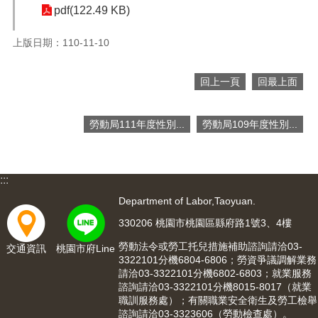
pdf(122.49 KB)
便
民
服
上版日期：110-11-10
務
回上一頁
回最上面
政
府
資
勞動局111年度性別...
勞動局109年度性別...
訊
公
開
:::
檔
案
Department of Labor,Taoyuan.
應
330206 桃園市桃園區縣府路1號3、4樓
用
勞動法令或勞工托兒措施補助諮詢請洽03-
交通資訊
桃園市府Line
3322101分機6804-6806；勞資爭議調解業務
回
請洽03-3322101分機6802-6803；就業服務
首
諮詢請洽03-3322101分機8015-8017（就業
頁
職訓服務處）；有關職業安全衛生及勞工檢舉
諮詢請洽03-3323606（勞動檢查處）。