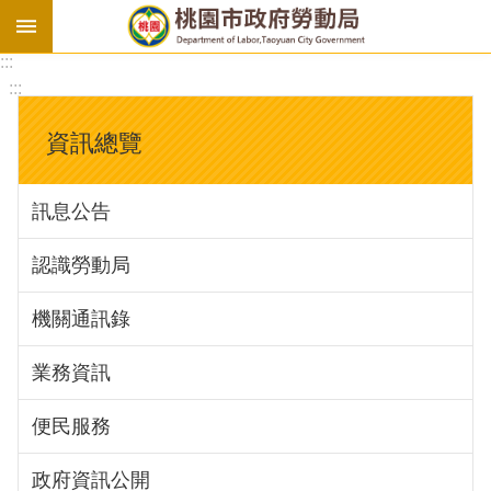
:::
勞
:::
基
法
資訊總覽
勞
資
訊息公告
會
議
認識勞動局
庇
護
機關通訊錄
工
場
業務資訊
進
便民服務
階
政府資訊公開