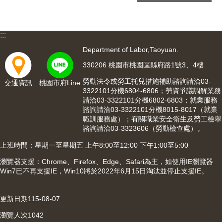
網
站
導
覽
:::
Department of Labor,Taoyuan.
市
政
330206 桃園市桃園區縣府路1號3、4樓
信
勞動法令或勞工托兒措施補助諮詢請洽03-
箱
交通資訊
桃園市府Line
3322101分機6804-6806；勞資爭議調解業務
請洽03-3322101分機6802-6803；就業服務
常
諮詢請洽03-3322101分機8015-8017（就業
見
職訓服務處）；有關職業安全衛生及勞工檢舉
問
諮詢請洽03-3323606（勞動檢查處）。
題
上班時間：星期一至星期五 上午8:00至12:00 下午1:00至5:00
桃
園
瀏覽器支援：Chrome、Firefox、Edge、Safari為主，如使用IE瀏覽器
Win7已不再支援IE，Win10將於2022年6月15日淘汰並停止支援IE。
市
入
口
更新日期
115-08-07
網
站
瀏覽人次
1042