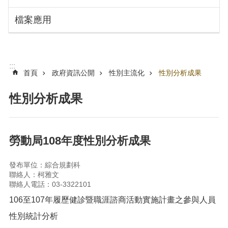
搜
訊
檔案應用
息
尋
公
告
認
:::
識
首頁
政府資訊公開
性別主流化
性別分析成果
勞
動
性別分析成果
局
機
關
勞動局108年度性別分析成果
通
訊
發布單位：綜合規劃科
錄
聯絡人：柯雅文
聯絡人電話：03-3322101
業
務
106至107年履歷健診暨職涯諮商活動實施計畫之參與人員
資
性別統計分析
訊