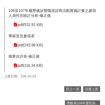
便
民
106至107年履歷健診暨職涯諮商活動實施計畫之參與
服
人員性別統計分析-修正後
務
pdf(532.91 KB)
政
府
專家意見參採表
資
訊
pdf(243.96 KB)
公
開
摘要自評表-修正後
檔
pdf(116.34 KB)
案
應
用
上版日期：108-10-24
回
回上一頁
回最上面
首
頁
勞動局109年度性別...