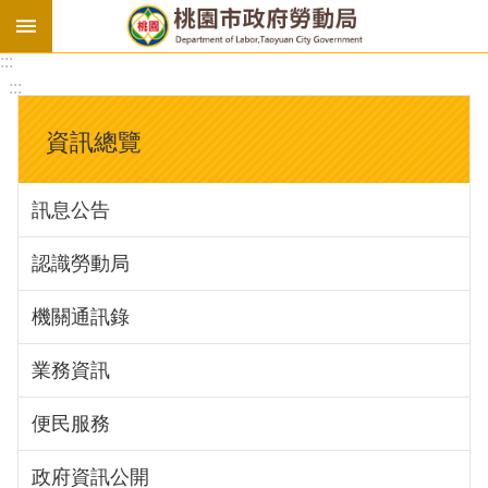
:::
勞
:::
基
法
資訊總覽
勞
資
訊息公告
會
議
認識勞動局
庇
護
機關通訊錄
工
場
業務資訊
進
便民服務
階
政府資訊公開