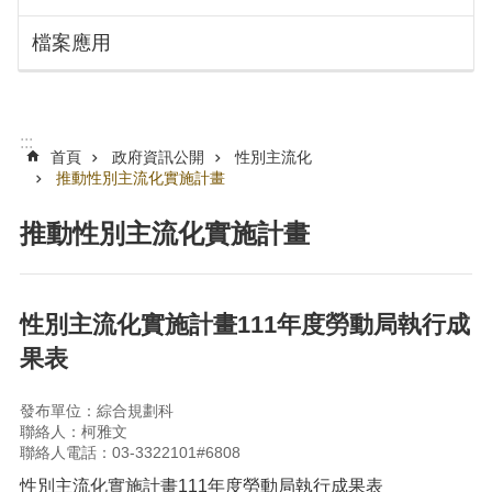
搜
訊
檔案應用
息
尋
公
告
認
:::
識
首頁
政府資訊公開
性別主流化
勞
推動性別主流化實施計畫
動
局
推動性別主流化實施計畫
機
關
通
性別主流化實施計畫111年度勞動局執行成
訊
果表
錄
業
發布單位：綜合規劃科
務
聯絡人：柯雅文
資
聯絡人電話：03-3322101#6808
訊
性別主流化實施計畫111年度勞動局執行成果表