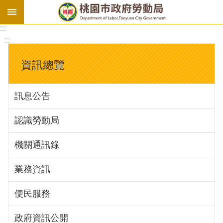
:::
勞
:::
基
法
資訊總覽
勞
資
訊息公告
會
議
認識勞動局
庇
護
機關通訊錄
工
場
業務資訊
進
便民服務
階
政府資訊公開