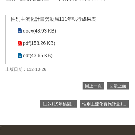
便
民
服
性別主流化計畫勞動局111年執行成果表
務
docx(48.93 KB)
政
府
pdf(158.26 KB)
資
訊
odt(43.65 KB)
公
開
上版日期：112-10-26
檔
案
回上一頁
回最上面
應
用
112-115年桃園...
性別主流化實施計畫1...
回
首
頁
:::