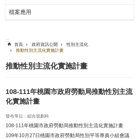
搜
訊
檔案應用
息
尋
公
告
認
:::
識
首頁
政府資訊公開
性別主流化
勞
推動性別主流化實施計畫
動
局
推動性別主流化實施計畫
機
關
通
108-111年桃園市政府勞動局推動性別主流
訊
化實施計畫
錄
業
發布單位：綜合規劃科
務
108-111年桃園市政府勞動局推動性別主流化實施計畫
資
訊
109年10月27日桃園市政府勞動局性別平等專責小組會議