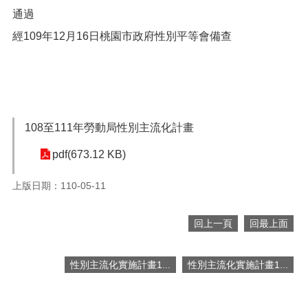
便
通過
民
經109年12月16日桃園市政府性別平等會備查
服
務
政
府
資
訊
108至111年勞動局性別主流化計畫
公
開
pdf(673.12 KB)
檔
上版日期：110-05-11
案
應
用
回上一頁
回最上面
回
性別主流化實施計畫1...
性別主流化實施計畫1...
首
頁