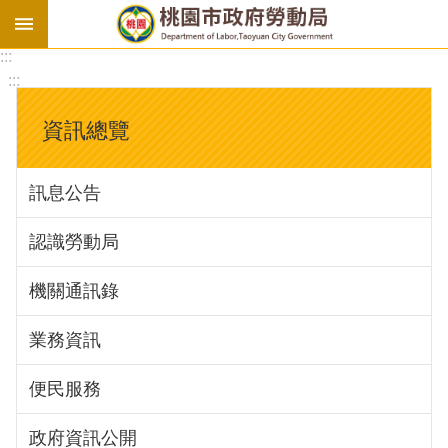
:::
勞
:::
基
法
資訊總覽
勞
資
訊息公告
會
議
認識勞動局
庇
護
機關通訊錄
工
場
業務資訊
進
便民服務
階
政府資訊公開