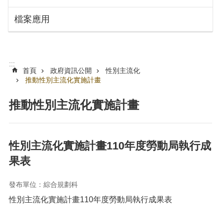
搜
訊
檔案應用
息
尋
公
告
認
:::
識
首頁
政府資訊公開
性別主流化
勞
推動性別主流化實施計畫
動
局
推動性別主流化實施計畫
機
關
通
性別主流化實施計畫110年度勞動局執行成
訊
果表
錄
業
發布單位：綜合規劃科
務
性別主流化實施計畫110年度勞動局執行成果表
資
訊