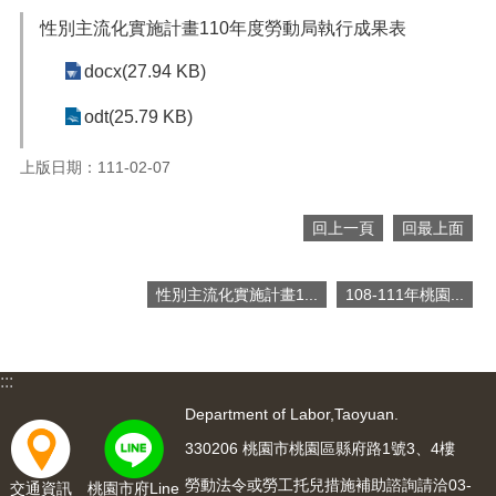
便
性別主流化實施計畫110年度勞動局執行成果表
民
服
docx(27.94 KB)
務
odt(25.79 KB)
政
府
上版日期：111-02-07
資
訊
公
回上一頁
回最上面
開
檔
性別主流化實施計畫1...
108-111年桃園...
案
應
用
:::
回
Department of Labor,Taoyuan.
首
330206 桃園市桃園區縣府路1號3、4樓
頁
勞動法令或勞工托兒措施補助諮詢請洽03-
交通資訊
桃園市府Line