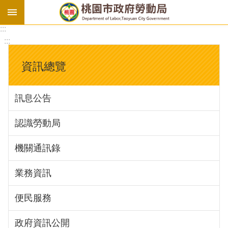
:::
勞
:::
基
法
資訊總覽
勞
資
訊息公告
會
議
認識勞動局
庇
護
機關通訊錄
工
場
業務資訊
進
便民服務
階
政府資訊公開