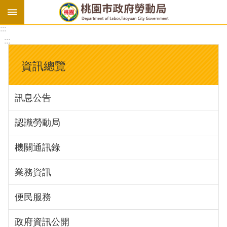
:::
勞
:::
基
法
資訊總覽
勞
資
訊息公告
會
議
認識勞動局
庇
護
機關通訊錄
工
場
業務資訊
進
便民服務
階
政府資訊公開