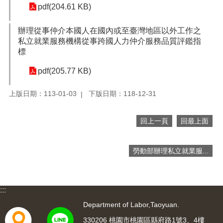
網
pdf(204.61 KB)
站
導
辦理從事仲介本國人在國內或至臺灣地區以外工作之
覽
私立就業服務機構從事跨國人力仲介服務品質評鑑指
市
標
政
pdf(205.77 KB)
信
箱
上版日期：113-01-03
下版日期：118-12-31
常
見
回上一頁
回最上面
問
題
勞動部辦理私立就業服...
桃
園
市
入
:::
口
網
Department of Labor,Taoyuan.
站
330206 桃園市桃園區縣府路1號3、4樓