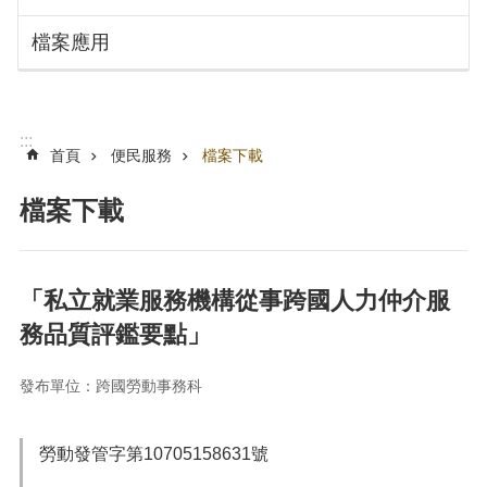
搜
訊
檔案應用
息
尋
公
告
認
:::
識
首頁
便民服務
檔案下載
勞
動
檔案下載
局
機
關
「私立就業服務機構從事跨國人力仲介服
通
務品質評鑑要點」
訊
錄
發布單位：跨國勞動事務科
業
務
資
勞動發管字第10705158631號
訊