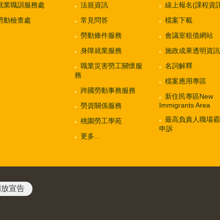
就業職訓服務處
法規資訊
線上報名(課程資訊
勞動檢查處
常見問答
檔案下載
勞動條件服務
會議室租借網站
身障就業服務
施政成果透明資訊
職業災害勞工關懷服
名詞解釋
務
檔案應用專區
跨國勞動事務服務
新住民專區New
Immigrants Area
勞資關係服務
最高負責人職場霸
桃園勞工學苑
申訴
更多...
開放宣告