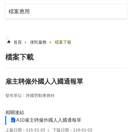
搜
訊
檔案應用
息
尋
公
告
認
:::
識
首頁
便民服務
檔案下載
勞
動
檔案下載
局
機
關
雇主聘僱外國人入國通報單
通
訊
發布單位：跨國勞動事務科
錄
業
相關連結
務
資
A10雇主聘僱外國人入國通報單
訊
上版日期：115-01-02
下版日期：118-01-02