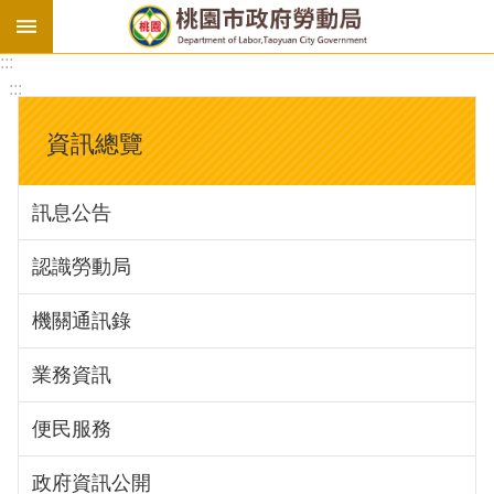
:::
勞
:::
基
法
資訊總覽
勞
資
訊息公告
會
議
認識勞動局
庇
護
機關通訊錄
工
場
業務資訊
進
便民服務
階
政府資訊公開