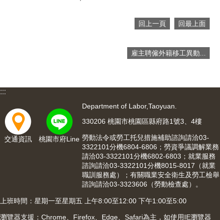
便
民
回上一頁
回最上面
服
務
雇主聘僱外籍移工異動...
政
府
資
訊
:::
公
Department of Labor,Taoyuan.
開
330206 桃園市桃園區縣府路1號3、4樓
檔
勞動法令或勞工托兒措施補助諮詢請洽03-
案
交通資訊
桃園市府Line
3322101分機6804-6806；勞資爭議調解業務
應
請洽03-3322101分機6802-6803；就業服務
用
諮詢請洽03-3322101分機8015-8017（就業
職訓服務處）；有關職業安全衛生及勞工檢舉
回
諮詢請洽03-3323606（勞動檢查處）。
首
上班時間：星期一至星期五 上午8:00至12:00 下午1:00至5:00
頁
瀏覽器支援：Chrome、Firefox、Edge、Safari為主，如使用IE瀏覽器