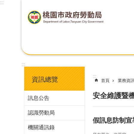
:::
:::
:::
資訊總覽
首頁
業務資
安全維護暨
訊息公告
認識勞動局
假訊息防制宣
機關通訊錄