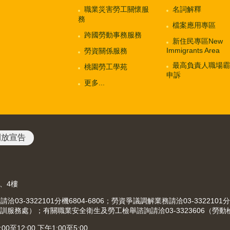
職業災害勞工關懷服
名詞解釋
務
檔案應用專區
跨國勞動事務服務
新住民專區New
Immigrants Area
勞資關係服務
最高負責人職場霸
桃園勞工學苑
申訴
更多...
開放宣告
3、4樓
-3322101分機6804-6806；勞資爭議調解業務請洽03-3322101分
（就業職訓服務處）；有關職業安全衛生及勞工檢舉諮詢請洽03-3323606（勞
12:00 下午1:00至5:00