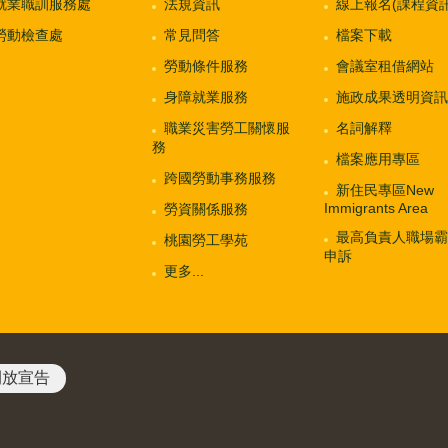
就業職訓服務處
法規資訊
線上報名(課程資訊
勞動檢查處
常見問答
檔案下載
勞動條件服務
會議室租借網站
身障就業服務
施政成果透明資訊
職業災害勞工關懷服
名詞解釋
務
檔案應用專區
跨國勞動事務服務
新住民專區New
Immigrants Area
勞資關係服務
最高負責人職場霸
桃園勞工學苑
申訴
更多...
開放宣告