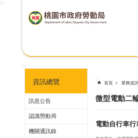
:::
:::
:::
資訊總覽
首頁
業務資
微型電動二
訊息公告
認識勞動局
電動自行車行
機關通訊錄