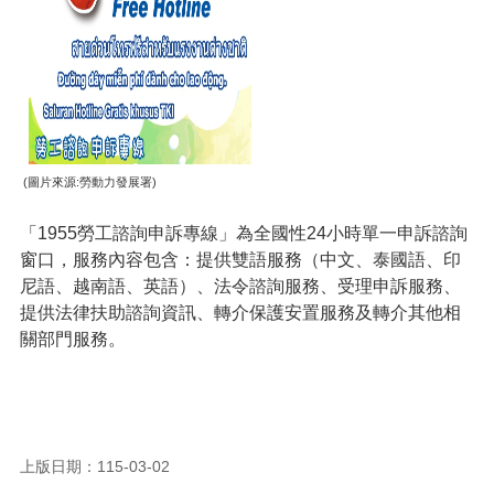
網
站
導
覽
市
政
信
箱
(圖片來源:勞動力發展署)
常
「1955勞工諮詢申訴專線」為全國性24小時單一申訴諮詢
見
窗口，服務內容包含：提供雙語服務（中文、泰國語、印
問
尼語、越南語、英語）、法令諮詢服務、受理申訴服務、
題
提供法律扶助諮詢資訊、轉介保護安置服務及轉介其他相
桃
關部門服務。
園
市
入
口
網
上版日期：115-03-02
站