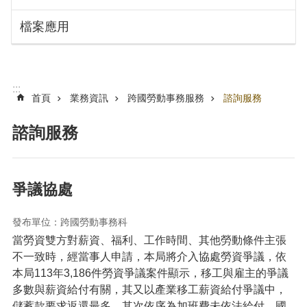
搜
訊
檔案應用
息
尋
公
告
認
:::
識
首頁
業務資訊
跨國勞動事務服務
諮詢服務
勞
動
諮詢服務
局
機
關
爭議協處
通
訊
發布單位：跨國勞動事務科
錄
當勞資雙方對薪資、福利、工作時間、其他勞動條件主張
業
不一致時，經當事人申請，本局將介入協處勞資爭議，依
務
本局113年3,186件勞資爭議案件顯示，移工與雇主的爭議
資
多數與薪資給付有關，
其又以產業移工薪資給付爭議中，
訊
儲蓄款要求返還最多，其次依序為加班費未依法給付、國