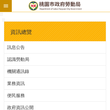
:::
勞
:::
基
法
資訊總覽
勞
資
訊息公告
會
議
認識勞動局
庇
護
機關通訊錄
工
場
業務資訊
進
便民服務
階
政府資訊公開