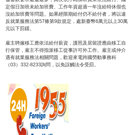
便
定假日加班未給加班費、工作年資超過一年沒給特休假也
民
沒給加班費等問題。如果經限期給付仍不給付者，將以違
服
反就業服務法第57條第9款規定，處新臺幣6萬元以上30萬
務
元以下罰鍰。
政
府
雇主聘僱移工應依法給付薪資，護照及居留證應由移工自
資
行保管，雇主不得指派移工從事許可外工作。雇主或仲介
訊
遇有就業服務法相關問題，歡迎來電跨國勞動事務科
公
（03）332-8233詢問，以免誤觸法令受罰。
開
檔
案
應
用
回
首
頁