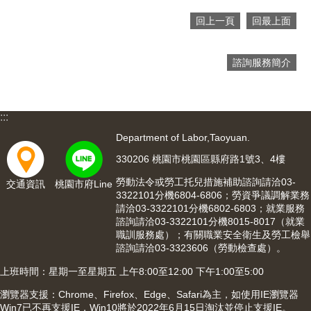
網
回上一頁
回最上面
站
安
全
諮詢服務簡介
政
策
:::
隱
私
Department of Labor,Taoyuan.
權
330206 桃園市桃園區縣府路1號3、4樓
政
策
勞動法令或勞工托兒措施補助諮詢請洽03-
交通資訊
桃園市府Line
3322101分機6804-6806；勞資爭議調解業務
政
請洽03-3322101分機6802-6803；就業服務
府
諮詢請洽03-3322101分機8015-8017（就業
網
職訓服務處）；有關職業安全衛生及勞工檢舉
站
諮詢請洽03-3323606（勞動檢查處）。
資
上班時間：星期一至星期五 上午8:00至12:00 下午1:00至5:00
料
開
瀏覽器支援：Chrome、Firefox、Edge、Safari為主，如使用IE瀏覽器
放
Win7已不再支援IE，Win10將於2022年6月15日淘汰並停止支援IE。