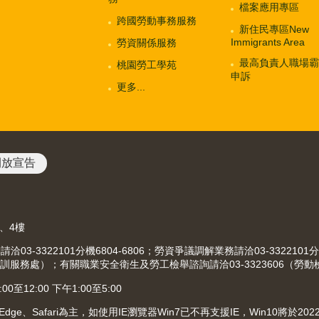
檔案應用專區
跨國勞動事務服務
新住民專區New
Immigrants Area
勞資關係服務
最高負責人職場霸
桃園勞工學苑
申訴
更多...
開放宣告
3、4樓
-3322101分機6804-6806；勞資爭議調解業務請洽03-3322101分
（就業職訓服務處）；有關職業安全衛生及勞工檢舉諮詢請洽03-3323606（勞
12:00 下午1:00至5:00
、Edge、Safari為主，如使用IE瀏覽器Win7已不再支援IE，Win10將於2