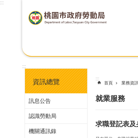
:::
:::
:::
資訊總覽
首頁
業務資
就業服務
訊息公告
認識勞動局
求職登記表及
機關通訊錄