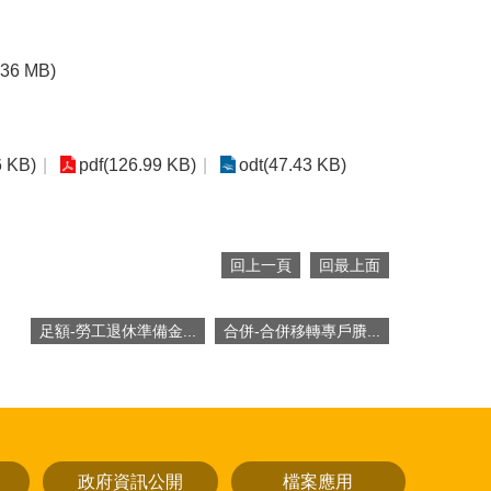
.36 MB)
6 KB)
pdf(126.99 KB)
odt(47.43 KB)
回上一頁
回最上面
足額-勞工退休準備金...
合併-合併移轉專戶賸...
政府資訊公開
檔案應用