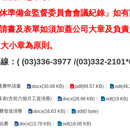
退休準備金監督委員會會議紀錄」如有
申請書及表單如須加蓋公司大章及負責
之大小章為原則。
 (03)336-3977 /(03)332-2101*
遣費申請書
docx(30.09 KB)
pdf(99.57 KB)
odt(46
表(含前六個月工資清冊)
docx(28.96 KB)
odt(19 KB)
遣費發放清冊
docx(16.63 KB)
odt(0 byte)
結書
docx(13.79 KB)
odt(18.06 KB)