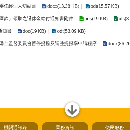
法委任經理人切結書
docx(13.38 KB)
odt(15.57 KB)
「匯款」領取之退休金給付通知書附件
ods(19 KB)
xls(3
通知書
doc(19 KB)
odt(53.09 KB)
準備金監督委員會暫停提撥及調整提撥率申請程序
docx(86.2
close
機關通訊錄
業務資訊
便民服務