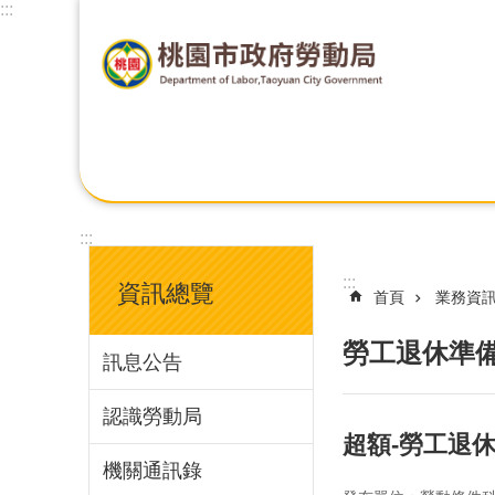
:::
:::
:::
資訊總覽
首頁
業務資
勞工退休準
訊息公告
認識勞動局
超額-勞工退
機關通訊錄