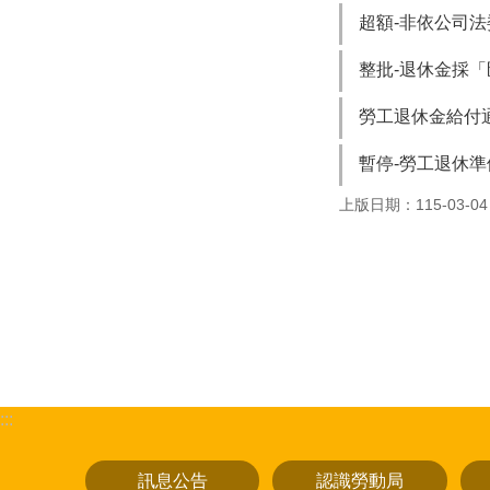
超額-非依公司
整批-退休金採
勞工退休金給付
暫停-勞工退休
上版日期：115-03-04
:::
訊息公告
認識勞動局