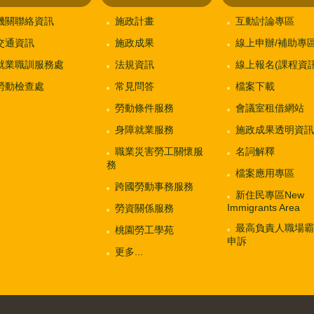
機關聯絡資訊
施政計畫
互動討論專區
交通資訊
施政成果
線上申辦/補助專
就業職訓服務處
法規資訊
線上報名(課程資訊
勞動檢查處
常見問答
檔案下載
勞動條件服務
會議室租借網站
身障就業服務
施政成果透明資訊
職業災害勞工關懷服
名詞解釋
務
檔案應用專區
跨國勞動事務服務
新住民專區New
Immigrants Area
勞資關係服務
最高負責人職場霸
桃園勞工學苑
申訴
更多...