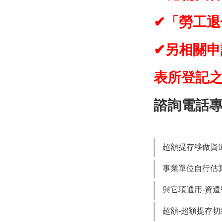
✔「勞工
✔另相關
表所登記
諮詢電話專線：(
超額提存移做資
事業單位自行估算
與它項通用-資
超額-超額提存切