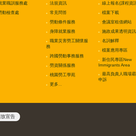
就業職訓服務處
法規資訊
線上報名(課程資訊
勞動檢查處
常見問答
檔案下載
勞動條件服務
會議室租借網站
身障就業服務
施政成果透明資訊
職業災害勞工關懷服
名詞解釋
務
檔案應用專區
跨國勞動事務服務
新住民專區New
Immigrants Area
勞資關係服務
最高負責人職場霸
桃園勞工學苑
申訴
更多...
開放宣告