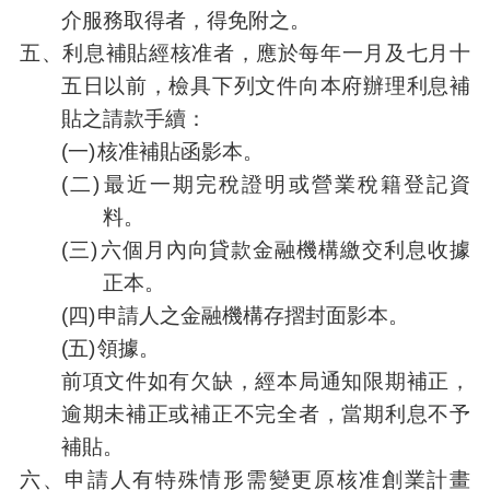
宣
介服務取得者，得免附之。
告
五、
利息補貼經核准者，應於每年一月及七月十
五日以前，檢具下列文件向本府辦理利息補
貼之請款手續：
(一)
核准補貼函影本。
(二)
最近一期完稅證明或營業稅籍登記資
料。
(三)
六個月內向貸款金融機構繳交利息收據
正本。
(四)
申請人之金融機構存摺封面影本。
(五)
領據。
前項文件如有欠缺，經本局通知限期補正，
逾期未補正或補正不完全者，當期利息不予
補貼。
六、
申請人有特殊情形需變更原核准創業計畫