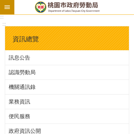
:::
勞
:::
基
法
資訊總覽
勞
資
訊息公告
會
議
認識勞動局
庇
護
機關通訊錄
工
場
業務資訊
進
便民服務
階
政府資訊公開