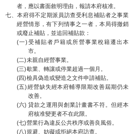
者，應以書面敘明理由，報請本府核准。
七、
本府得不定期派員訪查受利息補貼者之事業
經營情形，有下列情事之一者，本局得撤銷
或廢止補貼，並追回補貼款：
(一)
受補貼者戶籍或所營事業稅籍遷出本
市。
(二)
未親自經營事業。
(三)
歇業、轉讓或停業超過一個月。
(四)
檢具偽造或變造之文件申請補貼。
(五)
經營缺失經本府輔導限期改善屆期仍未
改善。
(六)
貸款之運用與創業計畫書不符。但經本
府核准變更者不在此限。
(七)
營業行為違反公共秩序或善良風俗。
(八)
規避、妨礙或拒絕本府訪查。