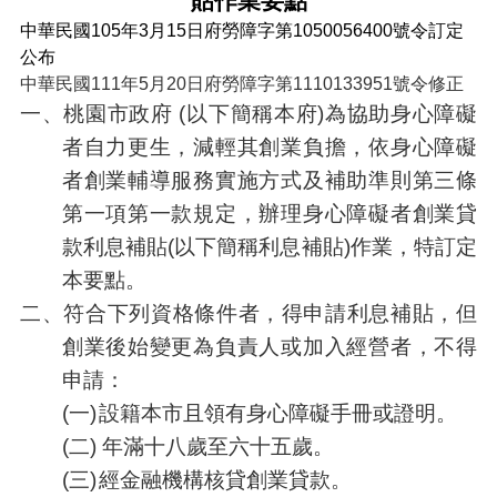
貼作業要點
便
中華民國105年3月15日府勞障字第1050056400號令訂定
民
公布
服
中華民國111年5月20日府勞障字第1110133951號令修正
務
一、
桃園市政府 (以下簡稱本府)為協助身心障礙
政
者自力更生，減輕其創業負擔，依身心障礙
府
者創業輔導服務實施方式及補助準則第三條
資
訊
第一項第一款規定，辦理身心障礙者創業貸
公
款利息補貼(以下簡稱利息補貼)作業，特訂定
開
本要點。
檔
二、
符合下列資格條件者，得申請利息補貼，但
案
應
創業後始變更為負責人或加入經營者，不得
用
申請：
回
(一)
設籍本市且領有身心障礙手冊或證明。
首
(二) 年滿十八歲至六十五歲。
頁
(三)
經金融機構核貸創業貸款。