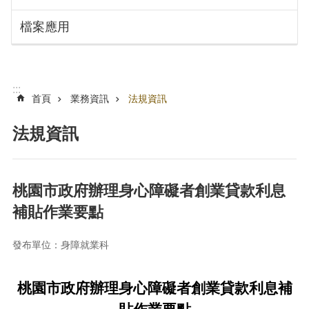
搜
訊
檔案應用
息
尋
公
告
認
:::
識
首頁
業務資訊
法規資訊
勞
動
法規資訊
局
機
關
桃園市政府辦理身心障礙者創業貸款利息
通
補貼作業要點
訊
錄
發布單位：身障就業科
業
務
資
桃園市政府辦理身心障礙者創業貸款利息補
訊