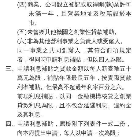
網
(四)
商業、公司設立登記或取得開(執)業許可
站
未滿一年，且營業地址及稅籍設於本
導
覽
市。
(五)
未曾獲其他機關之創業性貸款補助。
市
政
(六)
非為其他營利事業之負責人或受僱人。
信
同一事業之共同創辦人，其符合前項規定
箱
者，得同時申請利息補貼，但以四人為限。
常
三、
申請利息補貼之貸款金額以每人新臺幣五十
見
問
萬元為限，補貼年限最長五年，按實際貸款
題
利率補貼。但最高不超過年利率百分之六。
桃
前項利息補貼，以同一金融機構核貸之創業
園
貸款利息為限，且不包含延遲利息、違約金
市
入
及其利息。
口
四、申請利息補貼，應檢附下列表件一式二份，
網
站
向本府提出申請，每人以申請ㄧ次為限：