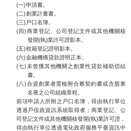
(一)
申請書。
網
(二)
創業計畫書。
站
安
(三)
戶口名簿。
全
(四)
商業登記、公司登記文件或其他機關核
政
策
發開(執)業許可證影本。
(五)
稅籍登記證明影本。
隱
私
(六)
金融機構貸款證明正本。
權
(七)
未曾獲其他機關之創業性貸款補助切結
政
書。
策
(八)
合資創業者需檢附合夥契約書或含股東
政
府
名冊之公司組織章程。
網
前項申請人所附之戶口名簿，得由執行單位
站
透過戶役政資訊系統取得者；商業登記、公
資
料
司登記文件或其他機關核發開(執)業許可證，
開
得由執行單位透過電化政府服務平臺資訊中
放