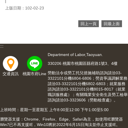
網
站
上版日期：102-02-23
導
覽
回上一頁
回最上面
市
政
信
:::
箱
Department of Labor,Taoyuan.
常
330206 桃園市桃園區縣府路1號3、4樓
見
問
勞動法令或勞工托兒措施補助諮詢請洽03-
交通資訊
桃園市府Line
題
3322101分機6804-6806；勞資爭議調解業務
請洽03-3322101分機6802-6803；就業服務
桃
諮詢請洽03-3322101分機8015-8017（就業
園
職訓服務處）；有關職業安全衛生及勞工檢舉
市
諮詢請洽03-3323606（勞動檢查處）。
入
上班時間：星期一至星期五 上午8:00至12:00 下午1:00至5:00
口
網
瀏覽器支援：Chrome、Firefox、Edge、Safari為主，如使用IE瀏覽器
站
Win7已不再支援IE，Win10將於2022年6月15日淘汰並停止支援IE。