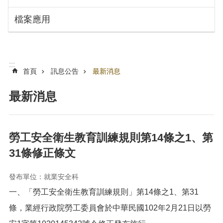
搜
訊
檔案應用
息
尋
公
告
認
:::
識
首頁
訊息公告
最新消息
勞
動
最新消息
局
機
關
勞工安全衛生教育訓練規則第14條之1、第
通
31條修正條文
訊
錄
發布單位：就業安全科
業
一、「勞工安全衛生教育訓練規則」第14條之1、第31
務
資
條，業經行政院勞工委員會於中華民國102年2月21日以勞
訊