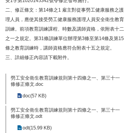
安1字第1020145342號令修正發布施行。
便
二、修正條文：第14條之1
雇主對從事勞工健康服務之護
民
服
理人員，應使其接受勞工健康服務護理人員安全衛生教育
務
訓練。
前項教育訓練課程、時數及講師資格，依附表十二
政
之一之規定。第31條
訓練單位辦理第3條至第14條及第15
府
資
條之教育訓練時，講師資格應符合附表十五之規定。
訊
三、詳細修正內容
請下載附件。
公
開
檔
勞工安全衛生教育訓練規則第十四條之一、第三十一
案
條修正條文.doc
應
doc(57 KB)
用
回
勞工安全衛生教育訓練規則第十四條之一、第三十一
首
條修正條文.odt
頁
odt(15.99 KB)