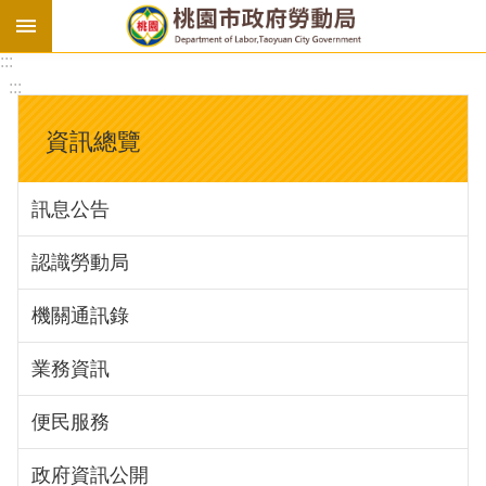
:::
勞
:::
基
法
資訊總覽
勞
資
訊息公告
會
議
認識勞動局
庇
護
機關通訊錄
工
場
業務資訊
進
便民服務
階
政府資訊公開