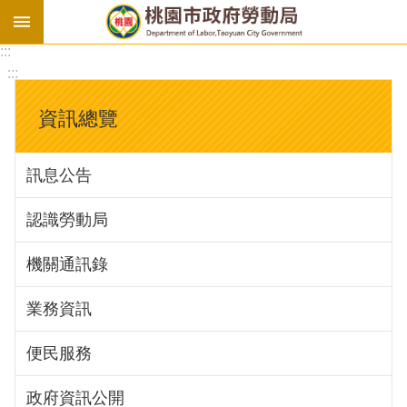
:::
勞
:::
基
法
資訊總覽
勞
資
訊息公告
會
議
認識勞動局
庇
護
機關通訊錄
工
場
業務資訊
進
便民服務
階
政府資訊公開