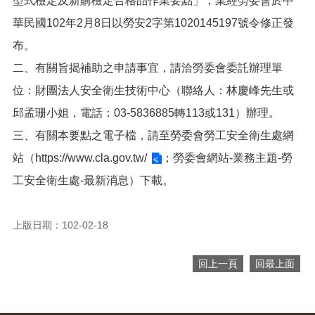
型式檢定及新購檢定合格品作業要點」，業經勞委會於中
便
華民國102年2月8日以勞安2字第1020145197號令修正發
民
服
布。
務
二、有關旨揭補助之申請事宜，請洽勞委會委託辦理單
政
位：財團法人安全衛生技術中心（聯絡人：林慶峰先生或
府
邱孟珊小姐，電話：03-5836885轉113或131）辦理。
資
訊
三、有關本要點之電子檔，請至勞委會勞工安全衛生處網
公
開
站（
https://www.cla.gov.tw/
；勞委會網站-業務主題-勞
工安全衛生處-最新消息）下載。
檔
案
應
上版日期：102-02-18
用
回
回上一頁
回最上面
首
頁