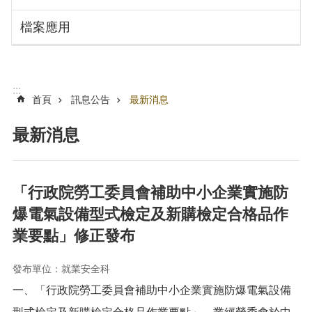
搜
訊
檔案應用
息
尋
公
告
認
:::
識
首頁
訊息公告
最新消息
勞
動
最新消息
局
機
關
「行政院勞工委員會補助中小企業實施防
通
爆電氣設備型式檢定及新購檢定合格品作
訊
錄
業要點」修正發布
業
務
發布單位：就業安全科
資
一、「行政院勞工委員會補助中小企業實施防爆電氣設備
訊