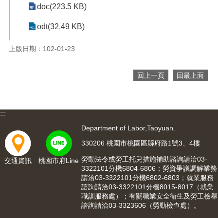
網
doc(223.5 KB)
站
導
odt(32.49 KB)
覽
上版日期：102-01-23
市
政
信
回上一頁
回最上面
箱
常
見
:::
問
Department of Labor,Taoyuan.
題
330206 桃園市桃園區縣府路1號3、4樓
桃
園
勞動法令或勞工托兒措施補助諮詢請洽03-
交通資訊
桃園市府Line
市
3322101分機6804-6806；勞資爭議調解業務
請洽03-3322101分機6802-6803；就業服務
入
諮詢請洽03-3322101分機8015-8017（就業
口
職訓服務處）；有關職業安全衛生及勞工檢舉
網
諮詢請洽03-3323606（勞動檢查處）。
站