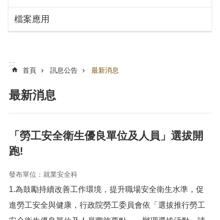
搜
訊
檔案應用
息
尋
公
告
認
:::
識
首頁
訊息公告
最新消息
勞
動
最新消息
局
機
關
「勞工安全衛生優良單位及人員」選拔開
通
跑!
訊
錄
發布單位：就業安全科
業
1.為鼓勵持續改善工作環境，提升職場安全衛生水準，促
務
資
進勞工安全與健康，行政院勞工委員會依「選拔推行勞工
訊