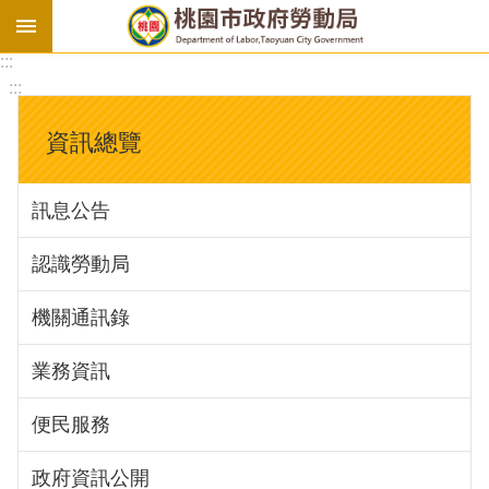
:::
勞
:::
基
法
資訊總覽
勞
資
訊息公告
會
議
認識勞動局
庇
護
機關通訊錄
工
場
業務資訊
進
便民服務
階
政府資訊公開