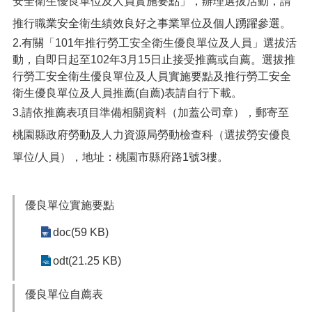
安全衛生優良單位及人員實施要點」，辦理選拔活動，請
便
推行職業安全衛生績效良好之事業單位及個人踴躍參選。
民
服
2.有關「101年推行勞工安全衛生優良單位及人員」選拔活
務
動，自即日起至102年3月15日止接受推薦或自薦。選拔推
行勞工安全衛生優良單位及人員實施要點及推行勞工安全
政
衛生優良單位及人員推薦(自薦)表請自行下載。
府
資
3.請依推薦表項目準備相關資料（加蓋公司章），郵寄至
訊
桃園縣政府勞動及人力資源局勞動檢查科（選拔勞安優良
公
開
單位/人員），地址：桃園市縣府路1號3樓。
檔
案
優良單位實施要點
應
用
doc(59 KB)
回
odt(21.25 KB)
首
頁
優良單位自薦表