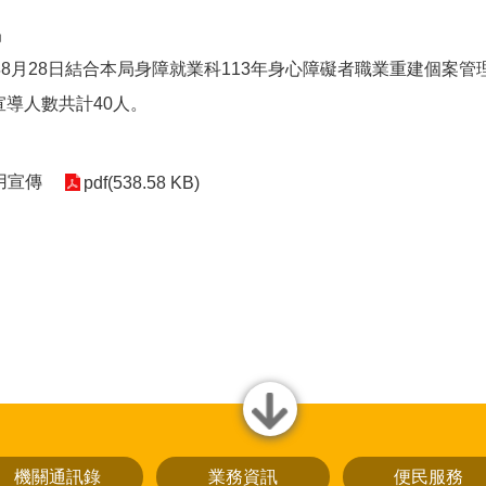
局
年8月28日結合本局身障就業科113年身心障礙者職業重建個案
導人數共計40人。
應用宣傳
pdf(538.58 KB)
close
機關通訊錄
業務資訊
便民服務