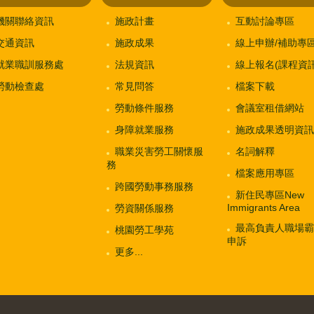
機關聯絡資訊
施政計畫
互動討論專區
交通資訊
施政成果
線上申辦/補助專
就業職訓服務處
法規資訊
線上報名(課程資訊
勞動檢查處
常見問答
檔案下載
勞動條件服務
會議室租借網站
身障就業服務
施政成果透明資訊
職業災害勞工關懷服
名詞解釋
務
檔案應用專區
跨國勞動事務服務
新住民專區New
Immigrants Area
勞資關係服務
最高負責人職場霸
桃園勞工學苑
申訴
更多...