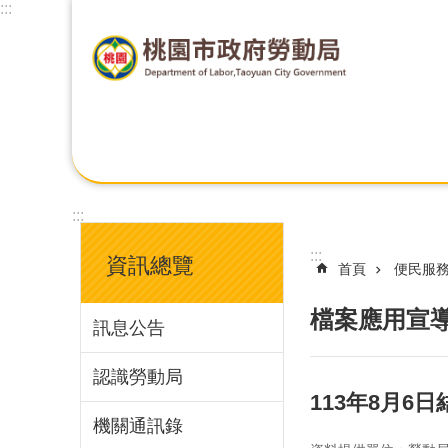
:::
:::
:::
資訊總覽
首頁
便民服
檔案應用宣
訊息公告
認識勞動局
113年8月
機關通訊錄