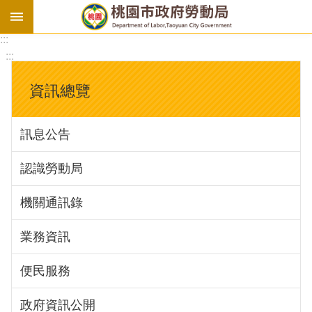
:::
勞
:::
基
法
資訊總覽
勞
資
訊息公告
會
議
認識勞動局
庇
護
機關通訊錄
工
場
業務資訊
進
便民服務
階
政府資訊公開