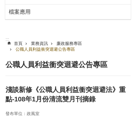
搜
訊
檔案應用
息
尋
公
告
認
:::
識
首頁
業務資訊
廉政服務專區
勞
公職人員利益衝突迴避公告專區
動
局
公職人員利益衝突迴避公告專區
機
關
通
淺談新修《公職人員利益衝突迴避法》重
訊
點-108年1月份清流雙月刊摘錄
錄
業
發布單位：政風室
務
資
訊