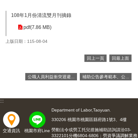
便
民
108年1月份清流雙月刊摘錄
服
務
pdf(7.86 MB)
政
上版日期：115-08-04
府
資
訊
回上一頁
回最上面
公
開
公職人員利益衝突迴避...
補助公告參考範本、公...
檔
案
應
用
:::
Department of Labor,Taoyuan.
回
330206 桃園市桃園區縣府路1號3、4樓
首
頁
勞動法令或勞工托兒措施補助諮詢請洽03-
交通資訊
桃園市府Line
3322101分機6804-6806；勞資爭議調解業務