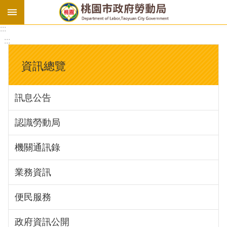
:::
勞
:::
基
法
資訊總覽
勞
資
訊息公告
會
議
認識勞動局
庇
護
機關通訊錄
工
場
業務資訊
進
便民服務
階
政府資訊公開