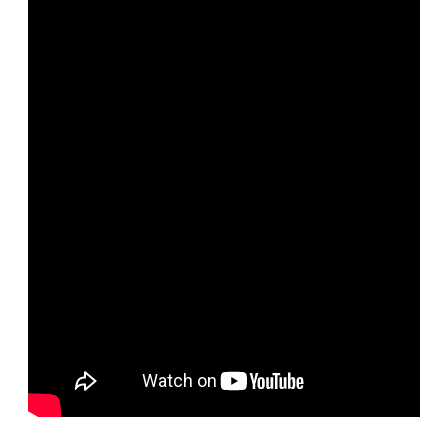
便
民
服
務
政
府
資
訊
公
開
檔
案
應
用
回
首
頁