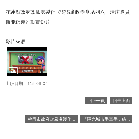
網
站
花蓮縣政府政風處製作《鴨鴨廉政學堂系列六－清潔隊員
導
覽
廉能錦囊》動畫短片
市
政
影片來源
信
箱
常
見
問
題
上版日期：115-08-04
桃
回上一頁
回最上面
園
市
入
桃園市政府政風處製作...
「陽光城市手牽手，綠...
口
網
站