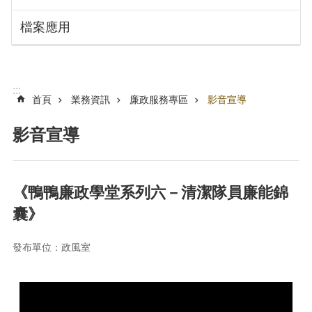
搜
訊
檔案應用
息
尋
公
告
認
:::
識
首頁
業務資訊
廉政服務專區
影音宣導
勞
動
影音宣導
局
機
關
《鴨鴨廉政學堂系列六－清潔隊員廉能錦
通
囊》
訊
錄
發布單位：政風室
業
務
資
訊