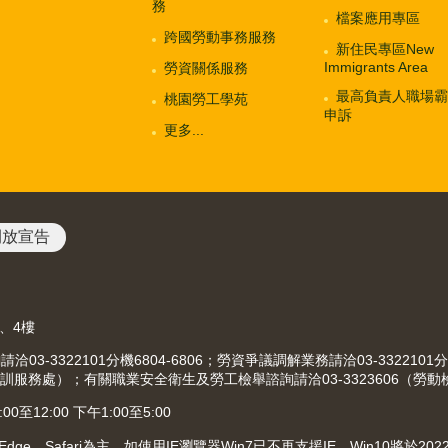
務
檔案應用專區
跨國勞動事務服務
新住民專區New
Immigrants Area
勞資關係服務
最高負責人職場霸
桃園勞工學苑
申訴
更多...
開放宣告
3、4樓
-3322101分機6804-6806；勞資爭議調解業務請洽03-3322101分
（就業職訓服務處）；有關職業安全衛生及勞工檢舉諮詢請洽03-3323606（勞
12:00 下午1:00至5:00
、Edge、Safari為主，如使用IE瀏覽器Win7已不再支援IE，Win10將於2