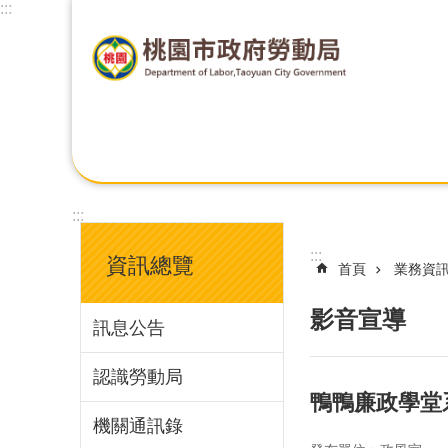
:::
:::
:::
資訊總覽
首頁
業務資
影音宣導
訊息公告
認識勞動局
鴨鴨廉政學堂
機關通訊錄