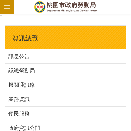
:::
勞
:::
基
法
資訊總覽
勞
資
訊息公告
會
議
認識勞動局
庇
護
機關通訊錄
工
場
業務資訊
進
便民服務
階
政府資訊公開