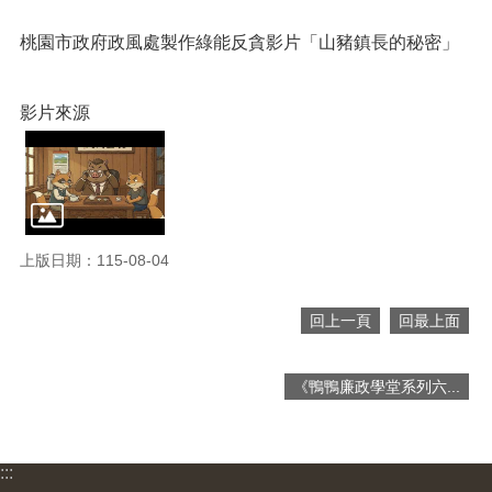
網
站
桃園市政府政風處製作綠能反貪影片「山豬鎮長的秘密」
導
覽
影片來源
市
政
信
箱
常
見
上版日期：115-08-04
問
題
回上一頁
回最上面
桃
園
市
《鴨鴨廉政學堂系列六...
入
口
網
:::
站