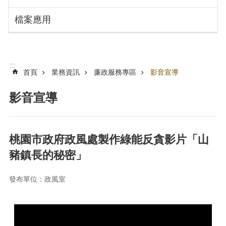
搜
訊
檔案應用
息
尋
公
告
認
:::
識
首頁
業務資訊
廉政服務專區
影音宣導
勞
動
影音宣導
局
機
關
桃園市政府政風處製作綠能反貪影片「山
通
豬鎮長的秘密」
訊
錄
發布單位：政風室
業
務
資
訊