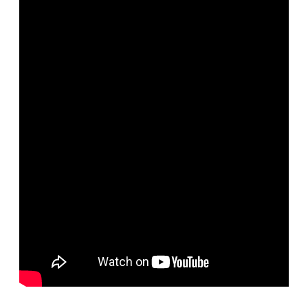
便
民
服
務
政
府
資
訊
公
開
檔
案
應
用
回
首
頁