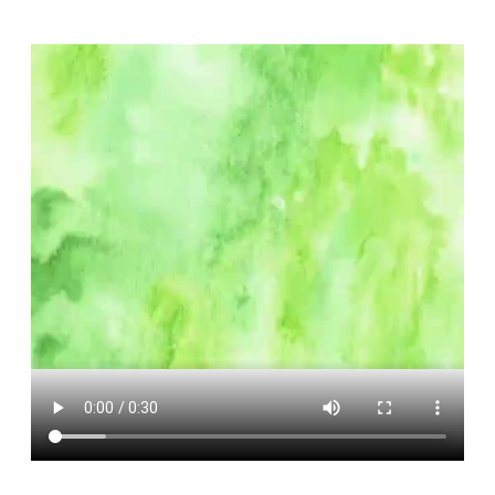
便
民
服
務
政
府
資
訊
公
開
檔
案
應
用
回
首
頁