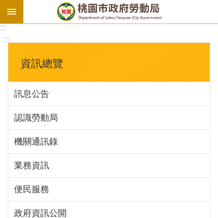
:::
勞
:::
基
法
資訊總覽
勞
資
訊息公告
會
議
認識勞動局
庇
護
機關通訊錄
工
場
業務資訊
進
便民服務
階
政府資訊公開