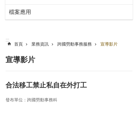
搜
訊
檔案應用
息
尋
公
告
認
:::
識
首頁
業務資訊
跨國勞動事務服務
宣導影片
勞
動
宣導影片
局
機
關
合法移工禁止私自在外打工
通
訊
發布單位：跨國勞動事務科
錄
業
務
資
訊