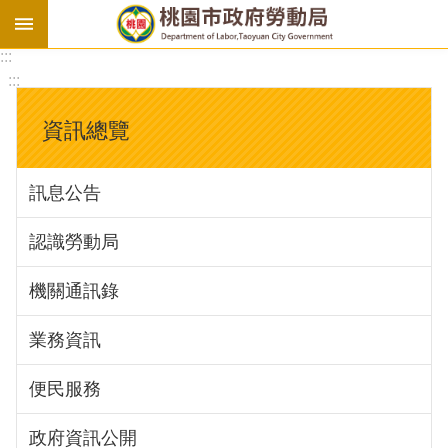
:::
勞
:::
基
法
資訊總覽
勞
資
訊息公告
會
議
認識勞動局
庇
護
機關通訊錄
工
場
業務資訊
進
便民服務
階
政府資訊公開