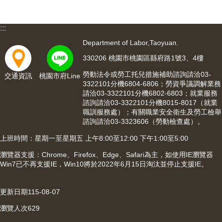
網
站
:::
安
Department of Labor,Taoyuan.
全
政
330206 桃園市桃園區縣府路1號3、4樓
策
勞動法令或勞工托兒措施補助諮詢請洽03-
交通資訊
桃園市府Line
3322101分機6804-6806；勞資爭議調解業務
隱
請洽03-3322101分機6802-6803；就業服務
私
諮詢請洽03-3322101分機8015-8017（就業
權
職訓服務處）；有關職業安全衛生及勞工檢舉
政
諮詢請洽03-3323606（勞動檢查處）。
策
上班時間：星期一至星期五 上午8:00至12:00 下午1:00至5:00
政
瀏覽器支援：Chrome、Firefox、Edge、Safari為主，如使用IE瀏覽器
府
Win7已不再支援IE，Win10將於2022年6月15日淘汰並停止支援IE。
網
站
資
更新日期
115-08-07
料
開
瀏覽人次
629
放