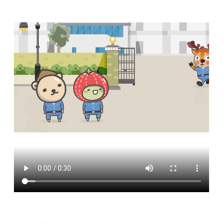
便
民
服
務
政
府
資
訊
公
開
檔
案
應
用
回
首
頁