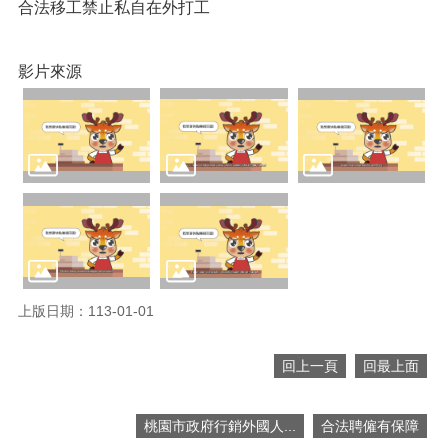
網
合法移工禁止私自在外打工
站
導
覽
影片來源
市
政
信
箱
常
見
問
題
桃
上版日期：113-01-01
園
市
回上一頁
回最上面
入
口
網
桃園市政府行銷外國人...
合法聘僱有保障
站