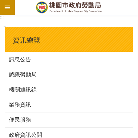
:::
勞
:::
基
法
資訊總覽
勞
資
訊息公告
會
議
認識勞動局
庇
護
機關通訊錄
工
場
業務資訊
進
便民服務
階
政府資訊公開