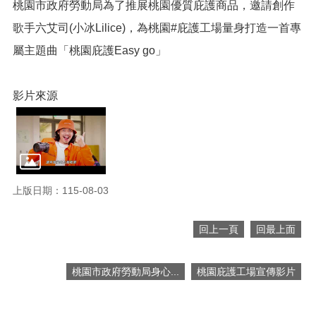
網
桃園市政府勞動局為了推展桃園優質庇護商品，邀請創作
站
歌手六艾司(小冰Lilice)，為桃園#庇護工場量身打造一首專
導
覽
屬主題曲「桃園庇護Easy go」
市
政
影片來源
信
箱
常
見
問
題
上版日期：115-08-03
桃
回上一頁
回最上面
園
市
入
桃園市政府勞動局身心...
桃園庇護工場宣傳影片
口
網
站