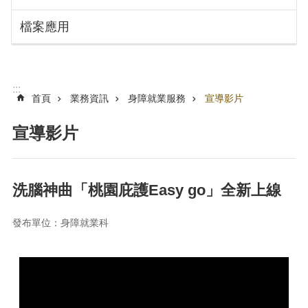
搜
訊
檔案應用
息
尋
公
告
認
:::
識
首頁
業務資訊
身障就業服務
宣導影片
勞
動
宣導影片
局
機
關
洗腦神曲「桃園庇護Easy go」全新上線
通
訊
發布單位：身障就業科
錄
業
務
資
訊