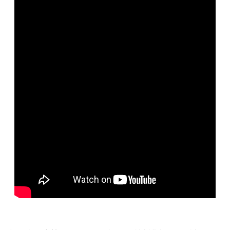
便
民
服
務
政
府
資
訊
公
開
檔
案
應
用
回
首
頁