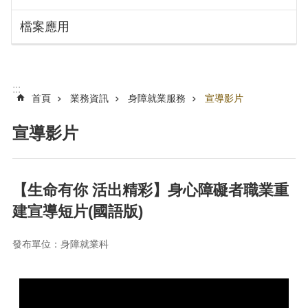
搜
訊
檔案應用
息
尋
公
告
認
:::
識
首頁
業務資訊
身障就業服務
宣導影片
勞
動
宣導影片
局
機
關
【生命有你 活出精彩】身心障礙者職業重
通
建宣導短片(國語版)
訊
錄
發布單位：身障就業科
業
務
資
訊