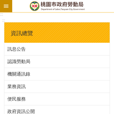
:::
勞
:::
基
法
資訊總覽
勞
資
訊息公告
會
議
認識勞動局
庇
護
機關通訊錄
工
場
業務資訊
進
便民服務
階
政府資訊公開