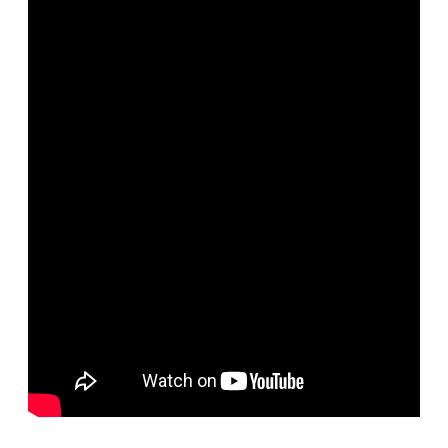
便
民
服
務
政
府
資
訊
公
開
檔
案
應
用
回
首
頁