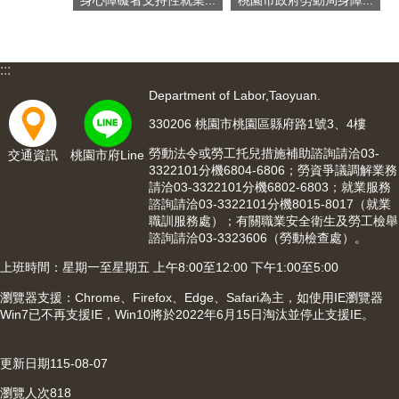
網
站
安
:::
全
Department of Labor,Taoyuan.
政
策
330206 桃園市桃園區縣府路1號3、4樓
隱
勞動法令或勞工托兒措施補助諮詢請洽03-
交通資訊
桃園市府Line
3322101分機6804-6806；勞資爭議調解業務
私
請洽03-3322101分機6802-6803；就業服務
權
諮詢請洽03-3322101分機8015-8017（就業
政
職訓服務處）；有關職業安全衛生及勞工檢舉
策
諮詢請洽03-3323606（勞動檢查處）。
政
上班時間：星期一至星期五 上午8:00至12:00 下午1:00至5:00
府
瀏覽器支援：Chrome、Firefox、Edge、Safari為主，如使用IE瀏覽器
網
Win7已不再支援IE，Win10將於2022年6月15日淘汰並停止支援IE。
站
資
料
更新日期
115-08-07
開
放
瀏覽人次
818