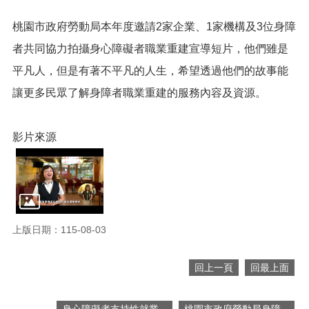
網
站
桃園市政府勞動局本年度邀請2家企業、1家機構及3位身障
導
覽
者共同協力拍攝身心障礙者職業重建宣導短片，他們雖是
平凡人，但是有著不平凡的人生，希望透過他們的故事能
市
政
讓更多民眾了解身障者職業重建的服務內容及資源。
信
箱
影片來源
常
見
問
題
桃
園
上版日期：115-08-03
市
入
回上一頁
回最上面
口
網
站
身心障礙者支持性就業...
桃園市政府勞動局身障...