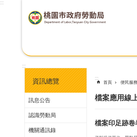
:::
:::
:::
資訊總覽
首頁
便民服
檔案應用線
訊息公告
認識勞動局
檔案印足跡卷
機關通訊錄