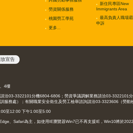
新住民專區New
Immigrants Area
勞資關係服務
最高負責人職場霸
桃園勞工學苑
申訴
更多...
開放宣告
3、4樓
-3322101分機6804-6806；勞資爭議調解業務請洽03-3322101分
（就業職訓服務處）；有關職業安全衛生及勞工檢舉諮詢請洽03-3323606（勞
12:00 下午1:00至5:00
、Edge、Safari為主，如使用IE瀏覽器Win7已不再支援IE，Win10將於2