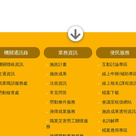
close
機關通訊錄
業務資訊
便民服務
機關聯絡資訊
施政計畫
互動討論專區
交通資訊
施政成果
線上申辦/補助專
就業職訓服務處
法規資訊
線上報名(課程資訊
勞動檢查處
常見問答
檔案下載
勞動條件服務
會議室租借網站
身障就業服務
施政成果透明資訊
職業災害勞工關懷服
名詞解釋
務
檔案應用專區
跨國勞動事務服務