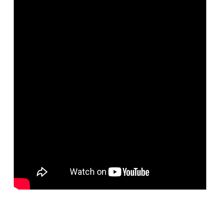
便
民
服
務
政
府
資
訊
公
開
檔
案
應
用
回
首
頁