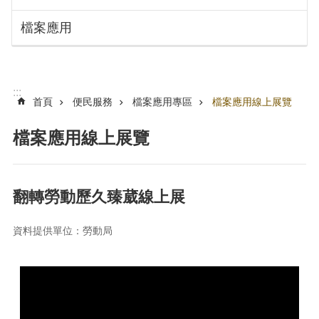
搜
訊
檔案應用
息
尋
公
告
認
:::
識
首頁
便民服務
檔案應用專區
檔案應用線上展覽
勞
動
檔案應用線上展覽
局
機
關
翻轉勞動歷久臻葳線上展
通
訊
資料提供單位：勞動局
錄
業
務
資
訊