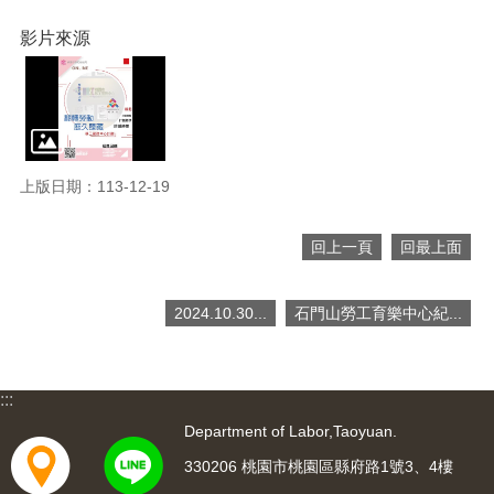
網
站
影片來源
導
覽
市
政
信
箱
上版日期：113-12-19
常
回上一頁
回最上面
見
問
題
2024.10.30...
石門山勞工育樂中心紀...
桃
園
市
:::
入
口
Department of Labor,Taoyuan.
網
330206 桃園市桃園區縣府路1號3、4樓
站