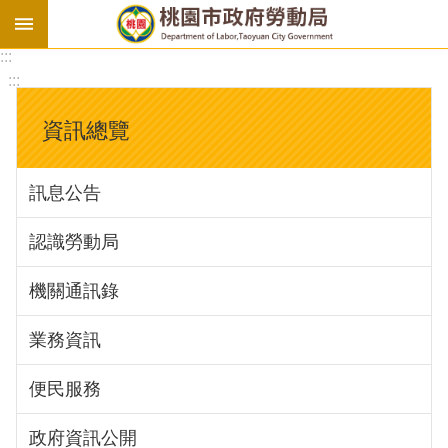
:::
勞
:::
基
法
資訊總覽
勞
資
訊息公告
會
議
認識勞動局
庇
護
機關通訊錄
工
場
業務資訊
進
便民服務
階
政府資訊公開