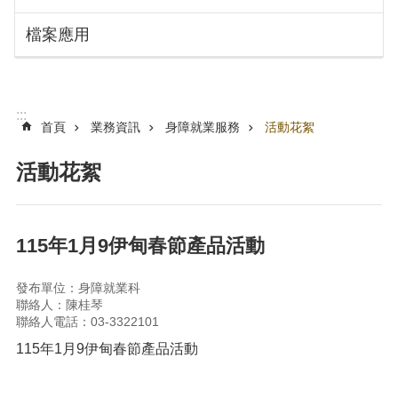
搜
訊
檔案應用
息
尋
公
告
認
:::
識
首頁
業務資訊
身障就業服務
活動花絮
勞
動
活動花絮
局
機
關
115年1月9伊甸春節產品活動
通
訊
發布單位：身障就業科
錄
聯絡人：陳桂琴
聯絡人電話：03-3322101
業
務
115年1月9伊甸春節產品活動
資
訊