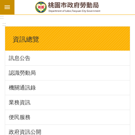
:::
勞
:::
基
法
資訊總覽
勞
資
訊息公告
會
議
認識勞動局
庇
護
機關通訊錄
工
場
業務資訊
進
便民服務
階
政府資訊公開