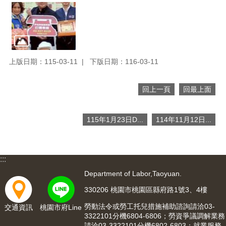
便
民
服
務
政
上版日期：115-03-11
下版日期：116-03-11
府
資
回上一頁
回最上面
訊
公
開
115年1月23日D...
114年11月12日...
檔
案
應
:::
用
Department of Labor,Taoyuan.
回
330206 桃園市桃園區縣府路1號3、4樓
首
勞動法令或勞工托兒措施補助諮詢請洽03-
頁
交通資訊
桃園市府Line
3322101分機6804-6806；勞資爭議調解業務
請洽03-3322101分機6802-6803；就業服務