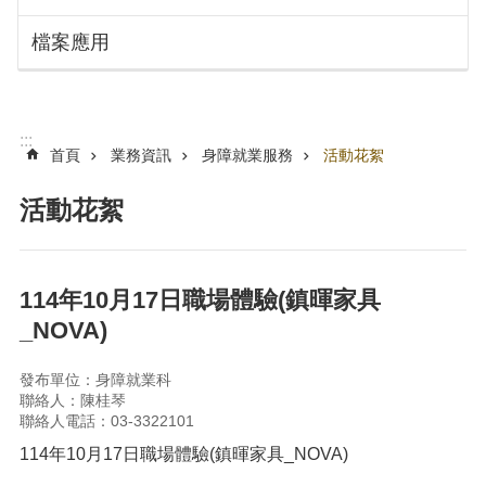
搜
訊
檔案應用
息
尋
公
告
認
:::
識
首頁
業務資訊
身障就業服務
活動花絮
勞
動
活動花絮
局
機
關
114年10月17日職場體驗(鎮暉家具
通
_NOVA)
訊
錄
發布單位：身障就業科
業
聯絡人：陳桂琴
務
聯絡人電話：03-3322101
資
114年10月17日職場體驗(鎮暉家具_NOVA)
訊