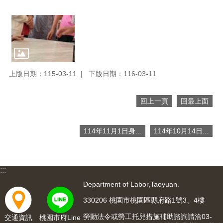
便
民
服
務
政
府
上版日期：115-03-11
下版日期：116-03-11
資
訊
公
回上一頁
回最上面
開
檔
114年11月1日身...
114年10月14日...
案
應
用
:::
回
Department of Labor,Taoyuan.
首
330206 桃園市桃園區縣府路1號3、4樓
頁
勞動法令或勞工托兒措施補助諮詢請洽03-
交通資訊
桃園市府Line