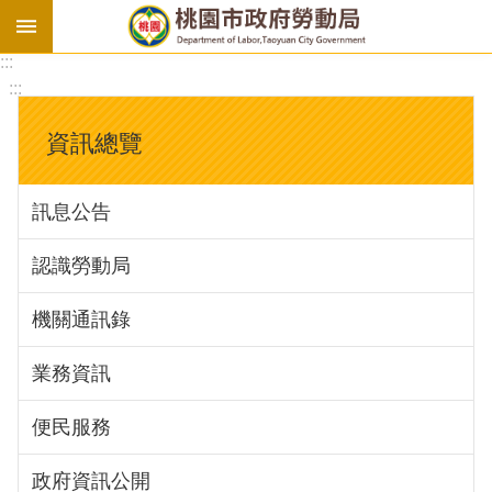
:::
勞
:::
基
法
資訊總覽
勞
資
訊息公告
會
議
認識勞動局
庇
護
機關通訊錄
工
場
業務資訊
進
便民服務
階
政府資訊公開