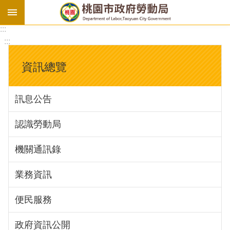
:::
勞
:::
基
法
資訊總覽
勞
資
訊息公告
會
議
認識勞動局
庇
護
機關通訊錄
工
場
業務資訊
進
便民服務
階
政府資訊公開