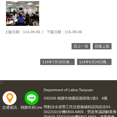
便
民
服
務
政
上版日期：114-09-06
下版日期：115-09-06
府
資
回上一頁
回最上面
訊
公
開
114年7月18日身...
114年6月24日職...
檔
案
應
:::
用
Department of Labor,Taoyuan.
回
330206 桃園市桃園區縣府路1號3、4樓
首
勞動法令或勞工托兒措施補助諮詢請洽03-
頁
交通資訊
桃園市府Line
3322101分機6804-6806；勞資爭議調解業務
請洽03-3322101分機6802-6803；就業服務