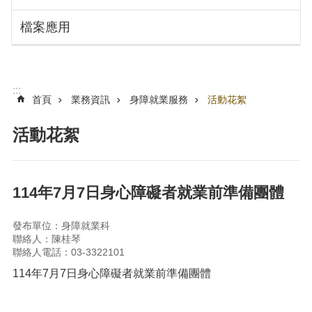
搜
訊
檔案應用
息
尋
公
告
認
:::
識
首頁
業務資訊
身障就業服務
活動花絮
勞
動
活動花絮
局
機
關
114年7月7日身心障礙者就業前準備團體
通
訊
發布單位：身障就業科
錄
聯絡人：陳桂琴
聯絡人電話：03-3322101
業
務
114年7月7日身心障礙者就業前準備團體
資
訊