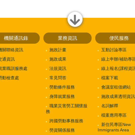
close
機關通訊錄
業務資訊
便民服務
機關聯絡資訊
施政計畫
互動討論專區
交通資訊
施政成果
線上申辦/補助專
就業職訓服務處
法規資訊
線上報名(課程資訊
勞動檢查處
常見問答
檔案下載
勞動條件服務
會議室租借網站
身障就業服務
施政成果透明資訊
職業災害勞工關懷服
名詞解釋
務
檔案應用專區
跨國勞動事務服務
新住民專區New
Immigrants Area
勞資關係服務